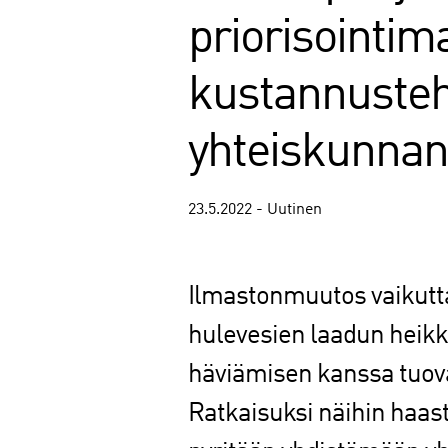
priorisointima
kustannusteh
yhteiskunnan
23.5.2022 - Uutinen
Ilmastonmuutos vaikutta
hulevesien laadun hei
häviämisen kanssa tuova
Ratkaisuksi näihin haast