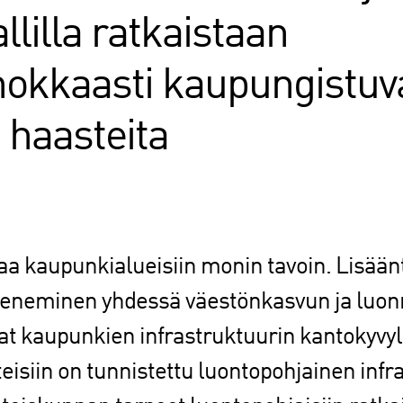
llilla ratkaistaan
okkaasti kaupungistuv
 haasteita
a kaupunkialueisiin monin tavoin. Lisäänt
kkeneminen yhdessä väestönkasvun ja lu
t kaupunkien infrastruktuurin kantokyvyll
eisiin on tunnistettu luontopohjainen infra