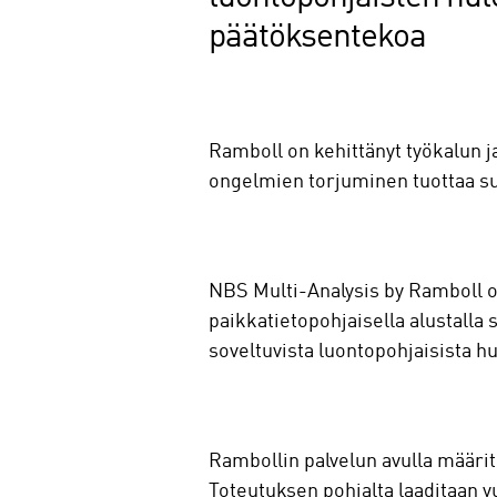
päätöksentekoa
Ramboll on kehittänyt työkalun
ongelmien torjuminen tuottaa suu
NBS Multi-Analysis by Ramboll on
paikkatietopohjaisella alustalla
soveltuvista luontopohjaisista hu
Rambollin palvelun avulla määrit
Toteutuksen pohjalta laaditaan vu