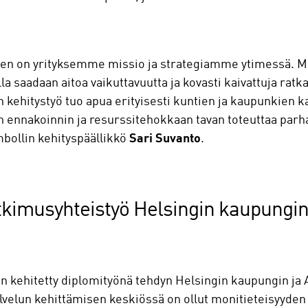
en on yrityksemme missio ja strategiamme ytimessä. Mei
illa saadaan aitoa vaikuttavuutta ja kovasti kaivattuja ra
n kehitystyö tuo apua erityisesti kuntien ja kaupunkien k
ennakoinnin ja resurssitehokkaan tavan toteuttaa parhai
bollin kehityspäällikkö
Sari Suvanto
.
utkimusyhteistyö Helsingin kaupungi
 kehitetty diplomityönä tehdyn Helsingin kaupungin ja A
palvelun kehittämisen keskiössä on ollut monitieteisyyde