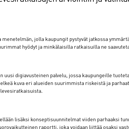
 ja menetelmän, jolla kaupungit pystyvät jatkossa ymmä
rimmat hyödyt ja minkälaisilla ratkaisuilla ne saavutet
 uusi digiavusteinen palvelu, jossa kaupungeille tuoteta
 selkeä kuva eri alueiden suurimmista riskeistä ja parhaa
levesiratkaisuista.
ellään lisäksi konseptisuunnitelmat viiden parhaaksi tu
orovaikutteinen raportti, joka voidaan liittää osaksi vast