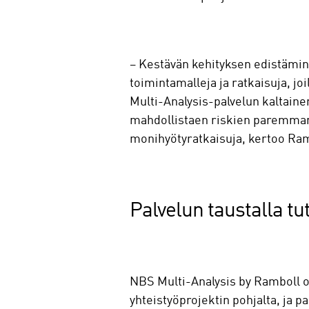
– Kestävän kehityksen edistämin
toimintamalleja ja ratkaisuja, jo
Multi-Analysis-palvelun kaltaine
mahdollistaen riskien paremman 
monihyötyratkaisuja, kertoo Ram
Palvelun taustalla t
NBS Multi-Analysis by Ramboll on
yhteistyöprojektin pohjalta, ja 