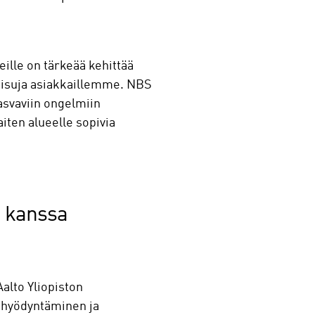
lle on tärkeää kehittää
tkaisuja asiakkaillemme. NBS
asvaviin ongelmiin
ten alueelle sopivia
n kanssa
alto Yliopiston
n hyödyntäminen ja