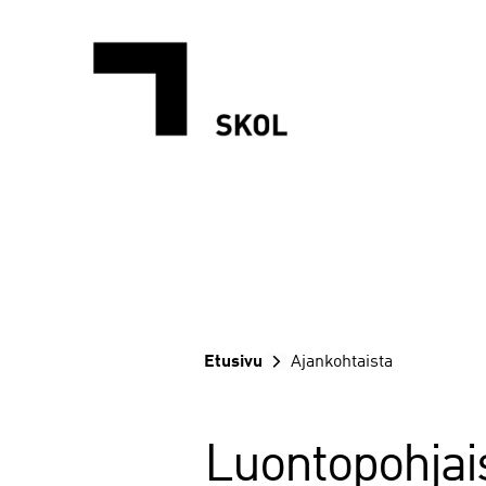
Siirry
sisältöön
Etusivu
Ajankohtaista
Luontopohjai