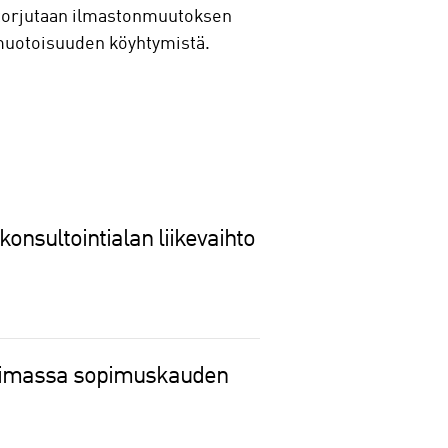
la torjutaan ilmastonmuutoksen
imuotoisuuden köyhtymistä.
konsultointialan liikevaihto
voimassa sopimuskauden