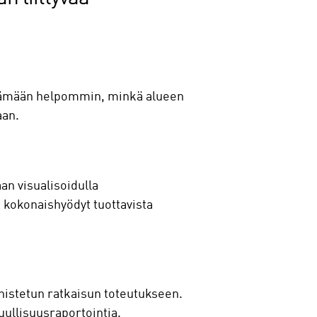
rtämään helpommin, minkä alueen
aan.
an visualisoidulla
t kokonaishyödyt tuottavista
nnistetun ratkaisun toteutukseen.
uullisuusraportointia.