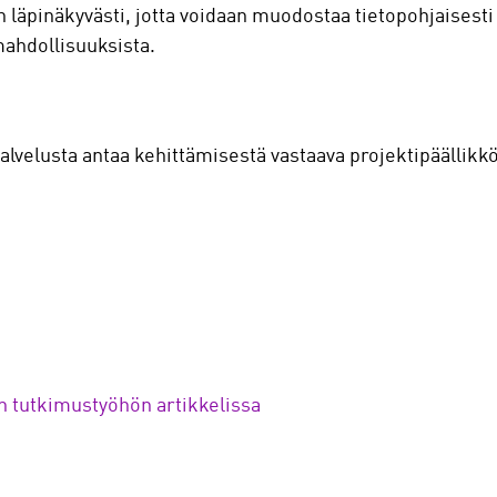
 läpinäkyvästi, jotta voidaan muodostaa tietopohjaisest
mahdollisuuksista.
alvelusta antaa kehittämisestä vastaava projektipäällikk
an tutkimustyöhön artikkelissa