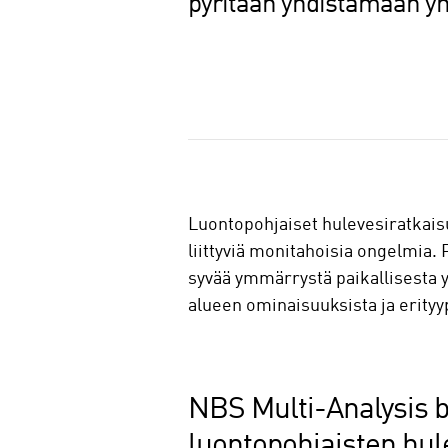
pyritään yhdistämään yh
J
a
a
Luontopohjaiset hulevesiratkaisu
liittyviä monitahoisia ongelmia.
syvää ymmärrystä paikallisesta ym
alueen ominaisuuksista ja erityyp
NBS Multi-Analysis b
luontopohjaisten hulev