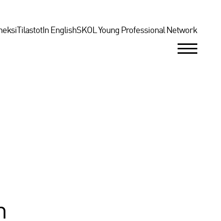
neksi
Tilastot
In English
SKOL Young Professional Network
n