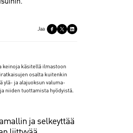
suihin.
Jaa
 keinoja käsitellä ilmastoon
iratkaisujen osalta kuitenkin
kä ylä- ja alajuoksun valuma-
 ja niiden tuottamista hyödyistä.
amallin ja selkeyttää
n liittyvää