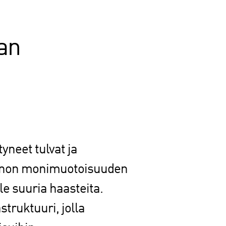
an
yneet tulvat ja
onnon monimuotoisuuden
e suuria haasteita.
struktuuri, jolla