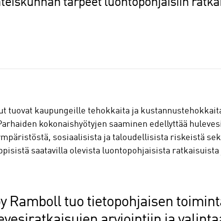
teiskunnan tarpeet luontopohjaisiin ratkai
t tuovat kaupungeille tehokkaita ja kustannustehokkaita
 Parhaiden kokonaishyötyjen saaminen edellyttää huleves
päristöstä, sosiaalisista ja taloudellisista riskeistä se
pisistä saatavilla olevista luontopohjaisista ratkaisuista
y Ramboll tuo tietopohjaisen toimint
esiratkaisujen arviointiin ja valintaa