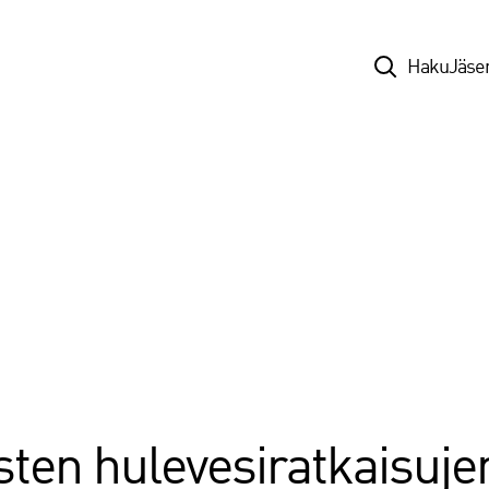
Top
Haku
Jäse
sten hulevesiratkaisuje