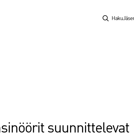
Top
Haku
Jäse
nsinöörit suunnittelevat