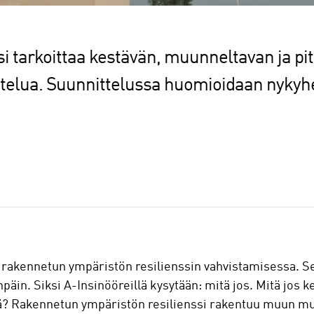
ssi tarkoittaa kestävän, muunneltavan ja pi
ttelua. Suunnittelussa huomioidaan nykyhe
 rakennetun ympäristön resilienssin vahvistamisessa. Se
äin. Siksi A-Insinööreillä kysytään: mitä jos. Mitä jos 
ä? Rakennetun ympäristön resilienssi rakentuu muun m