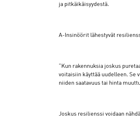
ja pitkäikäisyydestä.
A-Insinöörit lähestyvät resilie
”Kun rakennuksia joskus puretaan 
voitaisiin käyttää uudelleen. Se 
niiden saatavuus tai hinta muutt
Joskus resilienssi voidaan nähdä