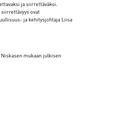
tavaksi ja siirrettäväksi.
siirrettävyys ovat
ullisuus- ja kehitysjohtaja Liisa
u. Niskasen mukaan julkisen