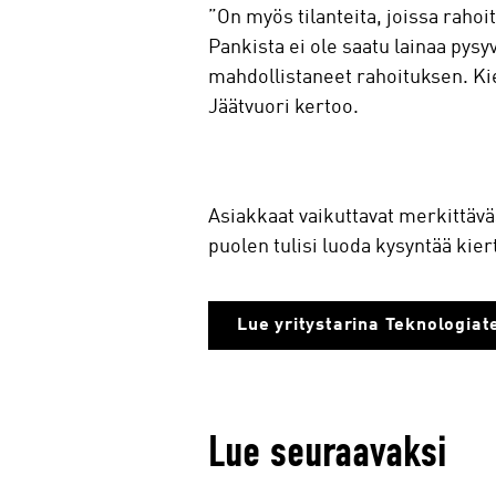
”On myös tilanteita, joissa rahoi
Pankista ei ole saatu lainaa pysy
mahdollistaneet rahoituksen. Kier
Jäätvuori kertoo.
Asiakkaat vaikuttavat merkittävä
puolen tulisi luoda kysyntää kiert
Lue yritystarina Teknologiate
Lue seuraavaksi