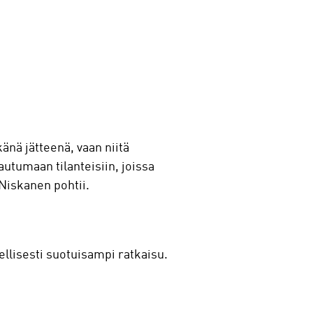
änä jätteenä, vaan niitä
autumaan tilanteisiin, joissa
 Niskanen pohtii.
llisesti suotuisampi ratkaisu.