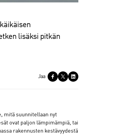
tkäikäisen
tken lisäksi pitkän
Jaa
, mitä suunnitellaan nyt
kesät ovat paljon lämpimämpiä, tai
uassa rakennusten kestävyydestä