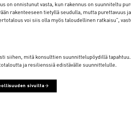
tus on onnistunut vasta, kun rakennus on suunniteltu puret
vään rakenteeseen tietyllä seudulla, mutta purettavuus ja 
totalous voi siis olla myös taloudellinen ratkaisu”, vastu
sti siihen, mitä konsulttien suunnittelupöydillä tapahtu
otaloutta ja resilienssiä edistävälle suunnittelulle.
ollisuuden sivuilta