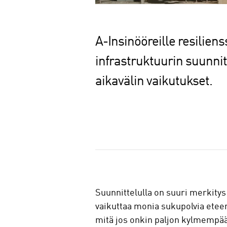
A-Insinööreille resilien
infrastruktuurin suunni
aikavälin vaikutukset.
J
a
a
Suunnittelulla on suuri merkitys
vaikuttaa monia sukupolvia eteenp
mitä jos onkin paljon kylmempä