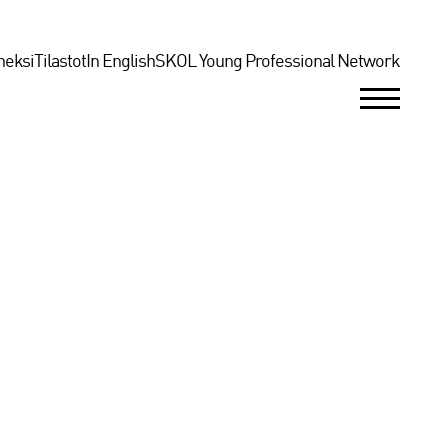
neksi
Tilastot
In English
SKOL Young Professional Network