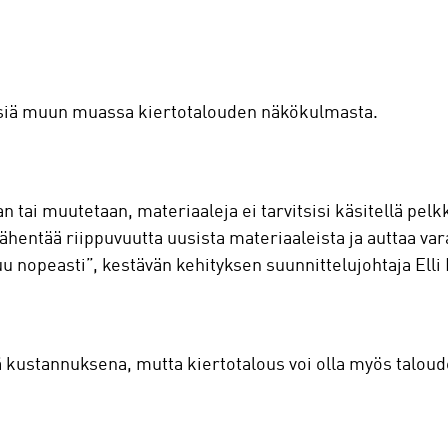
nssiä muun muassa kiertotalouden näkökulmasta.
tai muutetaan, materiaaleja ei tarvitsisi käsitellä pelkk
vähentää riippuvuutta uusista materiaaleista ja auttaa var
uu nopeasti”, kestävän kehityksen suunnittelujohtaja Elli
 kustannuksena, mutta kiertotalous voi olla myös taloude