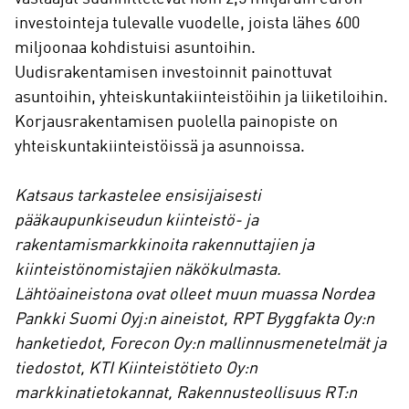
investointeja tulevalle vuodelle, joista lähes 600
miljoonaa kohdistuisi asuntoihin.
Uudisrakentamisen investoinnit painottuvat
asuntoihin, yhteiskuntakiinteistöihin ja liiketiloihin.
Korjausrakentamisen puolella painopiste on
yhteiskuntakiinteistöissä ja asunnoissa.
Katsaus tarkastelee ensisijaisesti
pääkaupunkiseudun kiinteistö- ja
rakentamismarkkinoita rakennuttajien ja
kiinteistönomistajien näkökulmasta.
Lähtöaineistona ovat olleet muun muassa Nordea
Pankki Suomi Oyj:n aineistot, RPT Byggfakta Oy:n
hanketiedot, Forecon Oy:n mallinnusmenetelmät ja
tiedostot, KTI Kiinteistötieto Oy:n
markkinatietokannat, Rakennusteollisuus RT:n