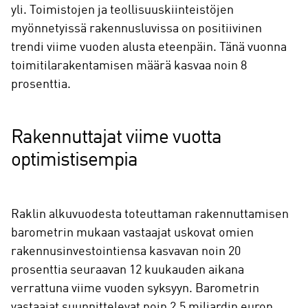
yli. Toimistojen ja teollisuuskiinteistöjen
myönnetyissä rakennusluvissa on positiivinen
trendi viime vuoden alusta eteenpäin. Tänä vuonna
toimitilarakentamisen määrä kasvaa noin 8
prosenttia.
Rakennuttajat viime vuotta
optimistisempia
Raklin alkuvuodesta toteuttaman rakennuttamisen
barometrin mukaan vastaajat uskovat omien
rakennusinvestointiensa kasvavan noin 20
prosenttia seuraavan 12 kuukauden aikana
verrattuna viime vuoden syksyyn. Barometrin
vastaajat suunnittelevat noin 2,5 miljardin euron