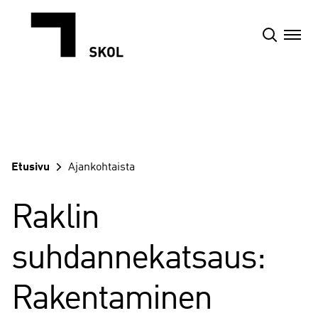
Siirry
sisältöön
Etusivu
Ajankohtaista
Raklin
suhdannekatsaus:
Rakentaminen