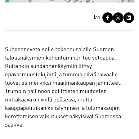
J
Jaa
a
a
Suhdannevetoiselle rakennusalalle Suomen
talousnäkymien kohentuminen tuo vetoapua.
Kuitenkin suhdannenäkymiin liittyy
epävarmuustekijöitä ja tummia pilviä taivaalle
tuovat esimerkiksi maailmankaupan jännitteet.
Trumpin hallinnon poliittisten muutosten
mittakaava on vielä epäselvä, mutta
kauppapolitiikan kiristyminen ja tullimaksujen
korottamisen vaikutukset näkyisivät Suomessa
saakka.