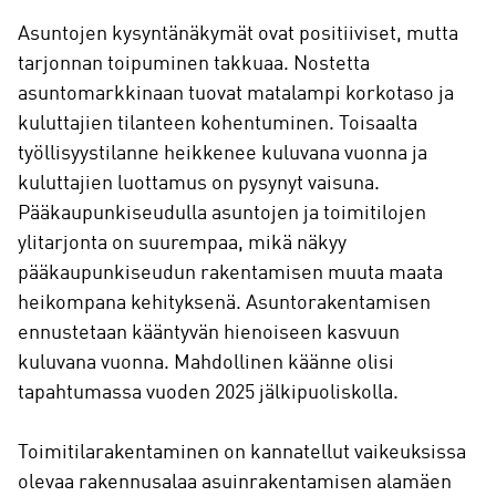
Asuntojen kysyntänäkymät ovat positiiviset, mutta
tarjonnan toipuminen takkuaa. Nostetta
asuntomarkkinaan tuovat matalampi korkotaso ja
kuluttajien tilanteen kohentuminen. Toisaalta
työllisyystilanne heikkenee kuluvana vuonna ja
kuluttajien luottamus on pysynyt vaisuna.
Pääkaupunkiseudulla asuntojen ja toimitilojen
ylitarjonta on suurempaa, mikä näkyy
pääkaupunkiseudun rakentamisen muuta maata
heikompana kehityksenä. Asuntorakentamisen
ennustetaan kääntyvän hienoiseen kasvuun
kuluvana vuonna. Mahdollinen käänne olisi
tapahtumassa vuoden 2025 jälkipuoliskolla.
Toimitilarakentaminen on kannatellut vaikeuksissa
olevaa rakennusalaa asuinrakentamisen alamäen