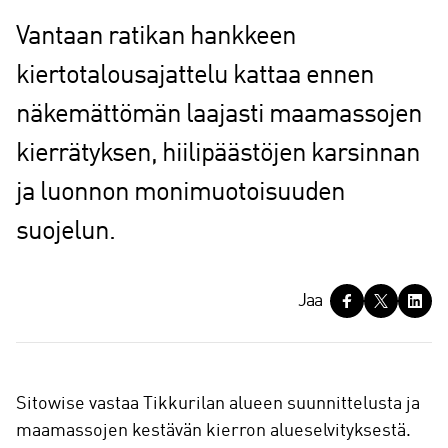
Vantaan ratikan hankkeen
kiertotalousajattelu kattaa ennen
näkemättömän laajasti maamassojen
kierrätyksen, hiilipäästöjen karsinnan
ja luonnon monimuotoisuuden
suojelun.
J
Jaa
a
a
Sitowise vastaa Tikkurilan alueen suunnittelusta ja
maamassojen kestävän kierron alueselvityksestä.