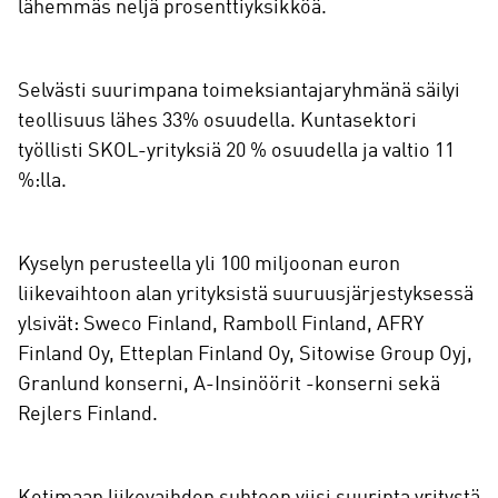
lähemmäs neljä prosenttiyksikköä.
Selvästi suurimpana toimeksiantajaryhmänä säilyi
teollisuus lähes 33% osuudella. Kuntasektori
työllisti SKOL-yrityksiä 20 % osuudella ja valtio 11
%:lla.
Kyselyn perusteella yli 100 miljoonan euron
liikevaihtoon alan yrityksistä suuruusjärjestyksessä
ylsivät: Sweco Finland, Ramboll Finland, AFRY
Finland Oy, Etteplan Finland Oy, Sitowise Group Oyj,
Granlund konserni, A-Insinöörit -konserni sekä
Rejlers Finland.