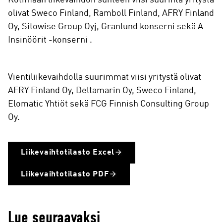
Kotimaan liikevaihdon suhteen viisi suurinta yritystä
olivat Sweco Finland, Ramboll Finland, AFRY Finland
Oy, Sitowise Group Oyj, Granlund konserni sekä A-
Insinöörit -konserni .
Vientiliikevaihdolla suurimmat viisi yritystä olivat
AFRY Finland Oy, Deltamarin Oy, Sweco Finland,
Elomatic Yhtiöt sekä FCG Finnish Consulting Group
Oy.
Liikevaihtotilasto Excel
Liikevaihtotilasto PDF
Lue seuraavaksi