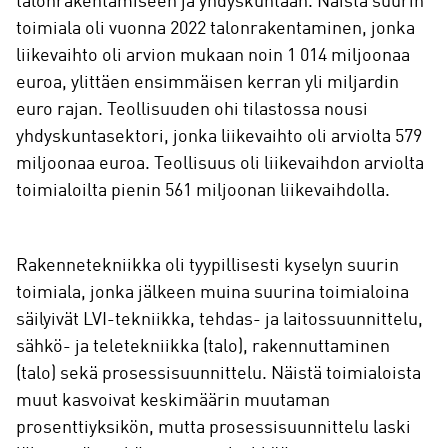
talonrakentamiseen ja yhdyskuntaan. Näistä suurin
toimiala oli vuonna 2022 talonrakentaminen, jonka
liikevaihto oli arvion mukaan noin 1 014 miljoonaa
euroa, ylittäen ensimmäisen kerran yli miljardin
euro rajan. Teollisuuden ohi tilastossa nousi
yhdyskuntasektori, jonka liikevaihto oli arviolta 579
miljoonaa euroa. Teollisuus oli liikevaihdon arviolta
toimialoilta pienin 561 miljoonan liikevaihdolla.
Rakennetekniikka oli tyypillisesti kyselyn suurin
toimiala, jonka jälkeen muina suurina toimialoina
säilyivät LVI-tekniikka, tehdas- ja laitossuunnittelu,
sähkö- ja teletekniikka (talo), rakennuttaminen
(talo) sekä prosessisuunnittelu. Näistä toimialoista
muut kasvoivat keskimäärin muutaman
prosenttiyksikön, mutta prosessisuunnittelu laski