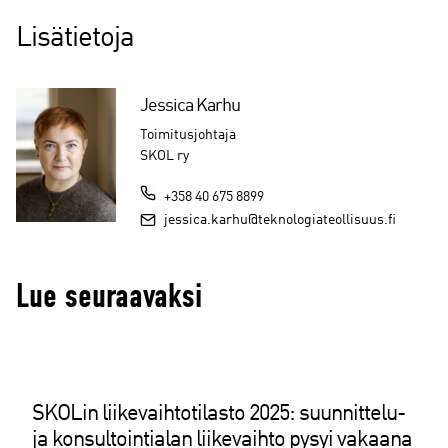
Lisätietoja
Jessica Karhu
Toimitusjohtaja
SKOL ry
+358 40 675 8899
jessica.karhu@teknologiateollisuus.fi
Lue seuraavaksi
SKOLin liikevaihtotilasto 2025: suunnittelu-
ja konsultointialan liikevaihto pysyi vakaana