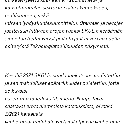
poiketen jaettu kolmeen eri suunnittelu- ja
konsultointialan sektoriin: talorakennukseen,
teollisuuteen, sekä
infraan (yhdyskuntasuunnittelu). Otantaan ja tietojen
jaotteluun liittyvien erojen vuoksi SKOLin keräämän
aineiston tiedot voivat poiketa jonkin verran edellä
esitetyistä Teknologiateollisuuden näkymistä.
Kesällä 2021 SKOLin suhdannekatsaus uudistettiin
ja sen mahdolliset epätarkkuudet poistettiin, jotta
se kuvaisi
paremmin todellista tilannetta. Niinpä luvut
saattavat erota aiemmista katsauksista, eivätkä
3/2021 katsausta
vanhemmat tiedot ole vertailukelpoisia vanhempiin.