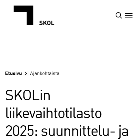
Siirry
sisältöön
Etusivu
Ajankohtaista
SKOLin
liikevaihtotilasto
2025: suunnittelu- ja