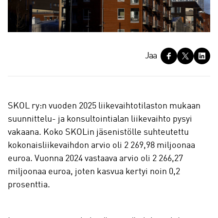
J
Jaa
a
a
SKOL ry:n vuoden 2025 liikevaihtotilaston mukaan
suunnittelu- ja konsultointialan liikevaihto pysyi
vakaana. Koko SKOLin jäsenistölle suhteutettu
kokonaisliikevaihdon arvio oli 2 269,98 miljoonaa
euroa. Vuonna 2024 vastaava arvio oli 2 266,27
miljoonaa euroa, joten kasvua kertyi noin 0,2
prosenttia.