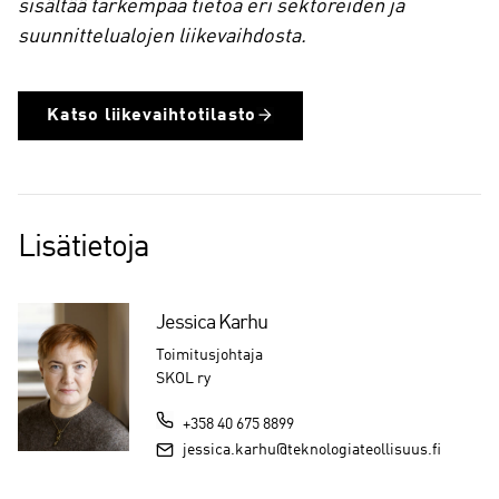
sisältää tarkempaa tietoa eri sektoreiden ja
suunnittelualojen liikevaihdosta.
Katso liikevaihtotilasto
Lisätietoja
Jessica Karhu
Toimitusjohtaja
SKOL ry
+358 40 675 8899
jessica.karhu@teknologiateollisuus.fi