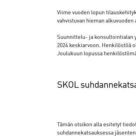
Viime vuoden lopun tilauskehityk
vahvistuvan hieman alkuvuoden 
Suunnittelu- ja konsultointialan
2024 keskiarvoon. Henkilöstöä o
Joulukuun lopussa henkilöstömää
SKOL suhdannekatsa
Tämän otsikon alla esitetyt tied
suhdannekatsauksessa jäsenten a