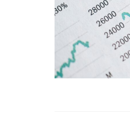
J
a
a