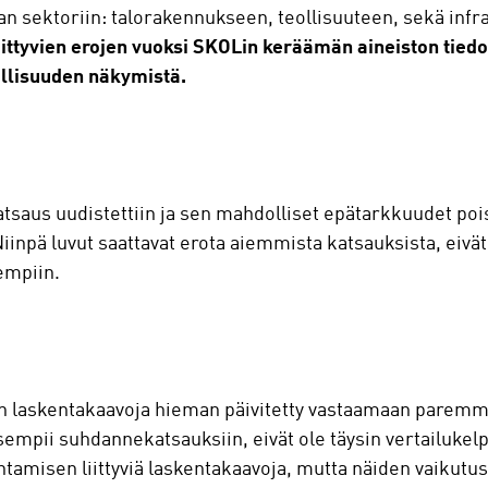
lan sektoriin: talorakennukseen, teollisuuteen, sekä inf
liittyvien erojen vuoksi SKOLin keräämän aineiston tiedo
ollisuuden näkymistä.
aus uudistettiin ja sen mahdolliset epätarkkuudet poiste
Niinpä luvut saattavat erota aiemmista katsauksista, ei
empiin.
 laskentakaavoja hieman päivitetty vastaamaan paremmi
isempii suhdannekatsauksiin, eivät ole täysin vertailukel
misen liittyviä laskentakaavoja, mutta näiden vaikutus t