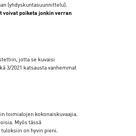
raan (yhdyskuntasuunnittelu).
t voivat poiketa jonkin verran
ttiin, jotta se kuvaisi
vätkä 3/2021 katsausta vanhemmat
n toimialojen kokonaiskuvaajia.
poisia. Myös tässä
uloksiin on hyvin pieni.