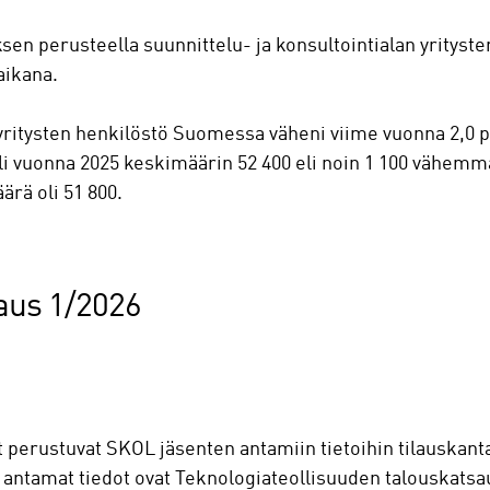
sen perusteella suunnittelu- ja konsultointialan yrityste
aikana.
 yritysten henkilöstö Suomessa väheni viime vuonna 2,0 
li vuonna 2025 keskimäärin 52 400 eli noin 1 100 vähemm
rä oli 51 800.
us 1/2026
ot perustuvat SKOL jäsenten antamiin tietoihin tilauskan
ntamat tiedot ovat Teknologiateollisuuden talouskatsa