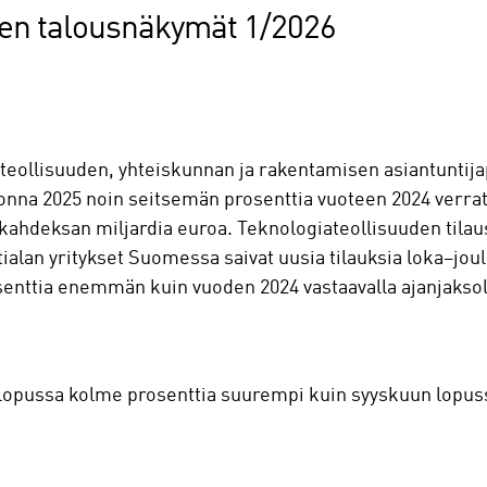
den talousnäkymät 1/2026
 (teollisuuden, yhteiskunnan ja rakentamisen asiantuntij
na 2025 noin seitsemän prosenttia vuoteen 2024 verratt
kahdeksan miljardia euroa. Teknologiateollisuuden til
ntialan yritykset Suomessa saivat uusia tilauksia loka–
senttia enemmän kuin vuoden 2024 vastaavalla ajanjaksol
 lopussa kolme prosenttia suurempi kuin syyskuun lopus