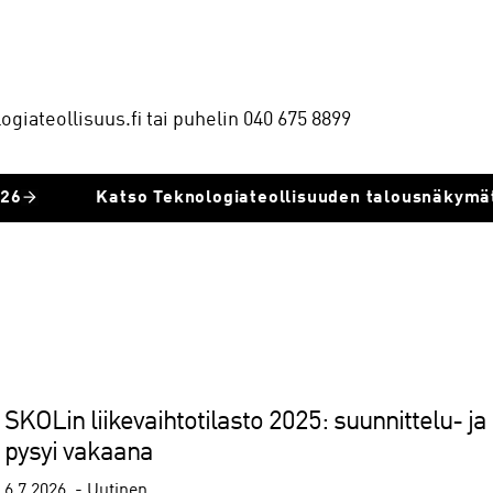
giateollisuus.fi tai puhelin 040 675 8899
026
Katso Teknologiateollisuuden talousnäkymä
SKOLin liikevaihtotilasto 2025: suunnittelu- ja 
pysyi vakaana
6.7.2026
Uutinen