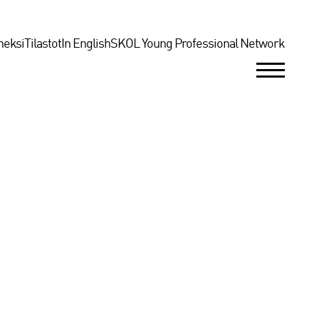
neksi
Tilastot
In English
SKOL Young Professional Network