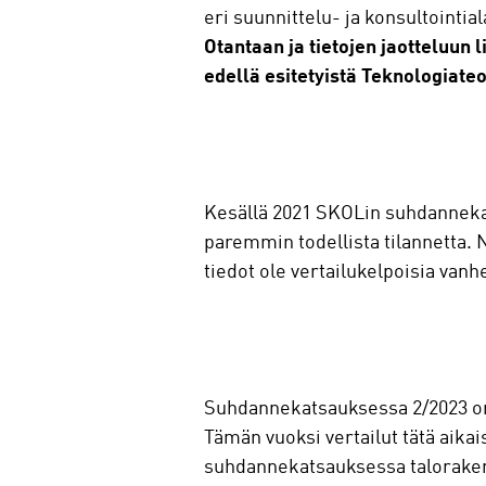
eri suunnittelu- ja konsultointia
Otantaan ja tietojen jaotteluun 
edellä esitetyistä Teknologiate
Kesällä 2021 SKOLin suhdannekats
paremmin todellista tilannetta. 
tiedot ole vertailukelpoisia vanh
Suhdannekatsauksessa 2/2023 on
Tämän vuoksi vertailut tätä aika
suhdannekatsauksessa talorakenta