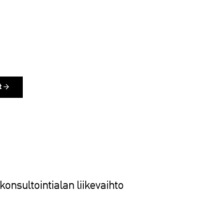
t
konsultointialan liikevaihto