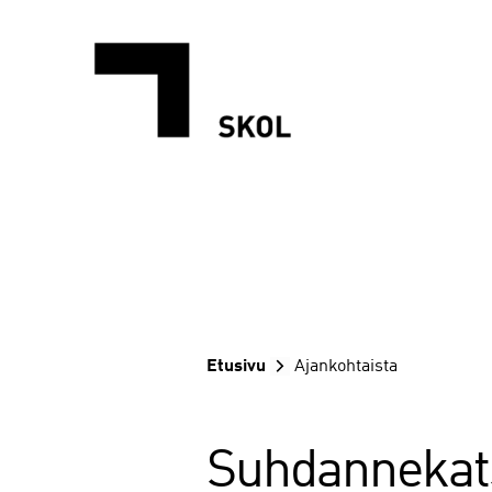
Siirry
sisältöön
Etusivu
Ajankohtaista
Suhdannekat