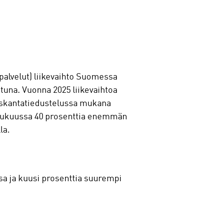
apalvelut) liikevaihto Suomessa
una. Vuonna 2025 liikevaihtoa
auskantatiedustelussa mukana
joulukuussa 40 prosenttia enemmän
la.
sa ja kuusi prosenttia suurempi