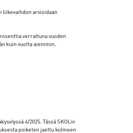
n liikevaihdon arvioidaan
prosenttia verrattuna vuoden
än kuin vuotta aiemmin.
takyselyssä 4/2025. Tässä SKOLin
uksesta poiketen jaettu kolmeen