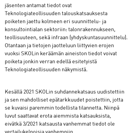
jäsenten antamat tiedot ovat
Teknologiateollisuuden talouskatsauksesta
poiketen jaettu kolmeen eri suunnittelu- ja
konsultointialan sektoriin: talonrakennukseen,
teollisuuteen, sekä infraan (yhdyskuntasuunnittelu).
Otantaan ja tietojen jaotteluun liittyvien erojen
vuoksi SKOLin keräämän aineiston tiedot voivat
poiketa jonkin verran edellä esitetyistä
Teknologiateollisuuden näkymistä.
Kesällä 2021 SKOLin suhdannekatsaus uudistettiin
ja sen mahdolliset epätarkkuudet poistettiin, jotta
se kuvaisi paremmin todellista tilannetta. Niinpä
luvut saattavat erota aiemmista katsauksista,
eivätkä 3/2021 katsausta vanhemmat tiedot ole
vertailukelpoisia vanhempiin.