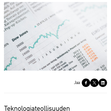
J
Jaa
a
a
Teknologiateollisuuden