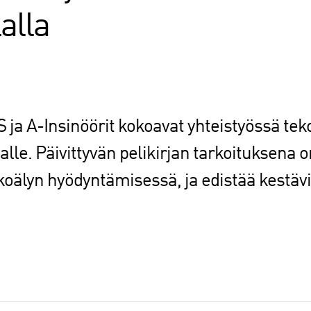
alla
ja A-Insinöörit kokoavat yhteistyössä teko
lalle. Päivittyvän pelikirjan tarkoituksena
koälyn hyödyntämisessä, ja edistää kestävi