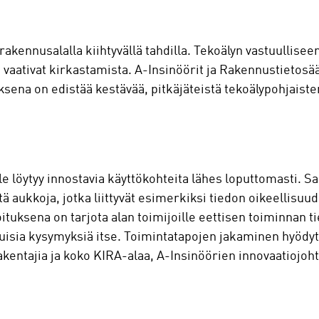
 rakennusalalla kiihtyvällä tahdilla. Tekoälyn vastuullise
vaativat kirkastamista. A-Insinöörit ja Rakennustietosäät
uksena on edistää kestävää, pitkäjäteistä tekoälypohjaist
lle löytyy innostavia käyttökohteita lähes loputtomasti. 
 aukkoja, jotka liittyvät esimerkiksi tiedon oikeellisuude
tuksena on tarjota alan toimijoille eettisen toiminnan tie
uisia kysymyksiä itse. Toimintatapojen jakaminen hyödyttä
akentajia ja koko KIRA-alaa, A-Insinöörien innovaatiojoht