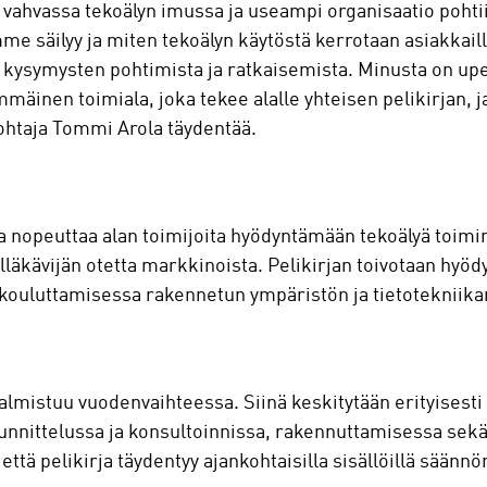
n vahvassa tekoälyn imussa ja useampi organisaatio pohti
mme säilyy ja miten tekoälyn käytöstä kerrotaan asiakkai
en kysymysten pohtimista ja ratkaisemista. Minusta on u
äinen toimiala, joka tekee alalle yhteisen pelikirjan, j
ohtaja Tommi Arola täydentää.
ja nopeuttaa alan toimijoita hyödyntämään tekoälyä toimi
lläkävijän otetta markkinoista. Pelikirjan toivotaan hyöd
 kouluttamisessa rakennetun ympäristön ja tietotekniikan 
lmistuu vuodenvaihteessa. Siinä keskitytään erityisesti
uunnittelussa ja konsultoinnissa, rakennuttamisessa se
että pelikirja täydentyy ajankohtaisilla sisällöillä sään