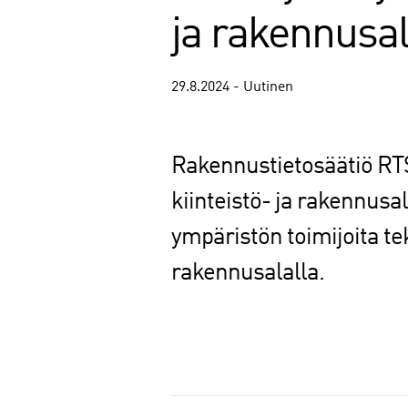
ja rakennusal
29.8.2024 - Uutinen
Rakennustietosäätiö RTS 
kiinteistö- ja rakennusa
ympäristön toimijoita te
rakennusalalla.
J
a
a