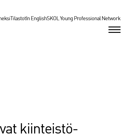
neksi
Tilastot
In English
SKOL Young Professional Network
at kiinteistö-