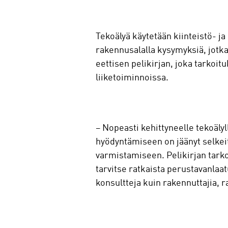
Tekoälyä käytetään kiinteistö- ja
rakennusalalla kysymyksiä, jotka 
eettisen pelikirjan, joka tarkoit
liiketoiminnoissa.
– Nopeasti kehittyneelle tekoäly
hyödyntämiseen on jäänyt selkeitä
varmistamiseen. Pelikirjan tarkoi
tarvitse ratkaista perustavanlaat
konsultteja kuin rakennuttajia, r