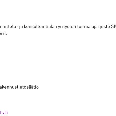
nnittelu- ja konsultointialan yritysten toimialajärjestö 
rit.
akennustietosäätiö
s.fi