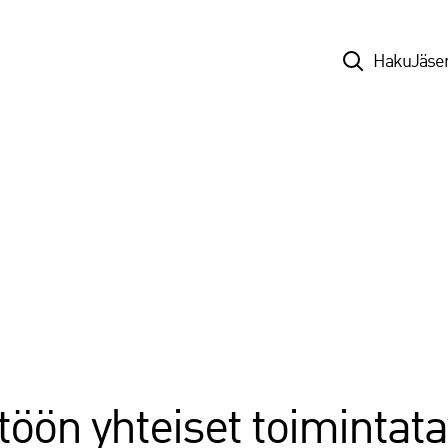
Top
Haku
Jäse
töön yhteiset toimintatav