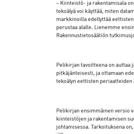
– Kiinteistö- ja rakentamisala o
tekoälyä voi käyttää, miten data
markkinoilla edellyttää eettist
perustaa alalle. Lienemme ensimm
Rakennustietosäätiön tutkimusj
Pelikirjan tavoitteena on auttaa 
pitkäjänteisesti, ja ottamaan ede
tekoälyn eettisten periaatteiden
Pelikirjan ensimmäinen versio va
kiinteistöjen ja rakentamisen s
johtamisessa. Tarkoituksena on, 