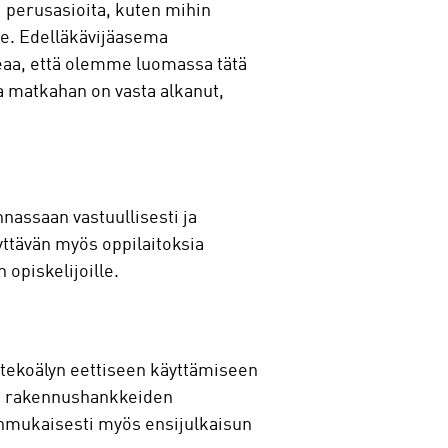
i perusasioita, kuten mihin
lle. Edelläkävijäasema
peaa, että olemme luomassa tätä
a matkahan on vasta alkanut,
nnassaan vastuullisesti ja
yttävän myös oppilaitoksia
opiskelijoille.
 tekoälyn eettiseen käyttämiseen
kä rakennushankkeiden
nönmukaisesti myös ensijulkaisun