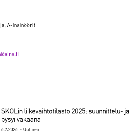
ja, A-Insinöörit
@ains.fi
SKOLin liikevaihtotilasto 2025: suunnittelu- ja 
pysyi vakaana
6.7.2026
Uutinen