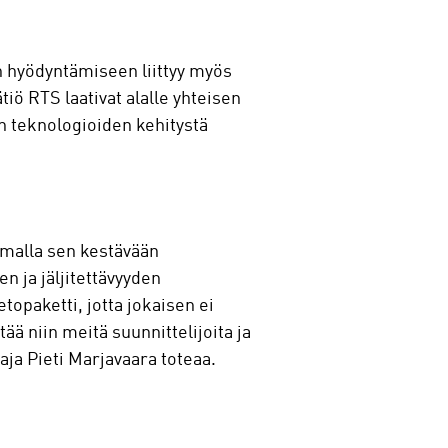
en hyödyntämiseen liittyy myös
iö RTS laativat alalle yhteisen
en teknologioiden kehitystä
Samalla sen kestävään
n ja jäljitettävyyden
topaketti, jotta jokaisen ei
ä niin meitä suunnittelijoita ja
aja Pieti Marjavaara toteaa.