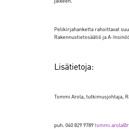
jälkeen.
Pelikirjahanketta rahoittavat suu
Rakennustietosäätiö ja A-Insinöö
Lisätietoja:
Tommi Arola, tutkimusjohtaja, R
puh. 040 829 9789
tommi.arola@rt