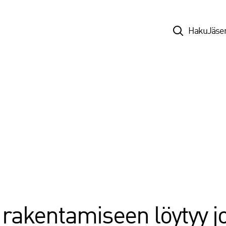
Top
Haku
Jäse
 rakentamiseen löytyy jo