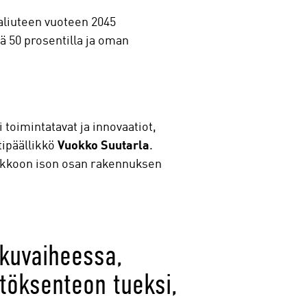
aaliuteen vuoteen 2045
 50 prosentilla ja oman
 toimintatavat ja innovaatiot,
tipäällikkö
Vuokko Suutarla
.
lukkoon ison osan rakennuksen
lkuvaiheessa,
öksenteon tueksi,