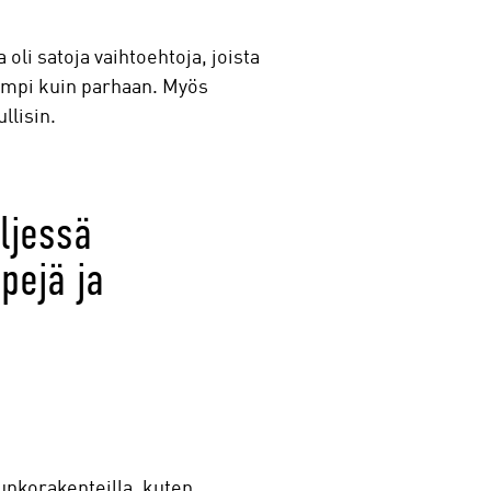
oli satoja vaihtoehtoja, joista
rempi kuin parhaan. Myös
llisin.
ljessä
pejä ja
unkorakenteilla, kuten