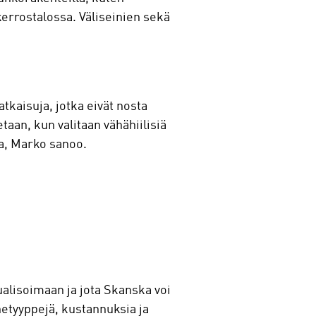
kerrostalossa. Väliseinien sekä
atkaisuja, jotka eivät nosta
aan, kun valitaan vähähiilisiä
a, Marko sanoo.
sualisoimaan ja jota Skanska voi
netyyppejä, kustannuksia ja