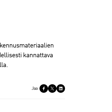
 rakennusmateriaalien
dellisesti kannattava
lla.
Jaa