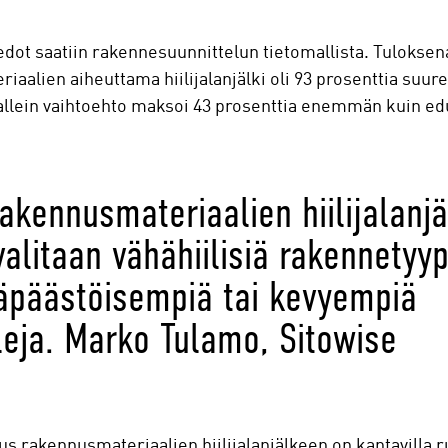
ot saatiin rakennesuunnittelun tietomallista. Tuloksena 
aalien aiheuttama hiilijalanjälki oli 93 prosenttia suu
kallein vaihtoehto maksoi 43 prosenttia enemmän kuin edu
akennusmateriaalien hiilijalanjä
alitaan vähähiilisiä rakennetyyp
äpäästöisempiä tai kevyempiä
eja. Marko Tulamo, Sitowise
s rakennusmateriaalien hiilijalanjälkeen on kantavilla r