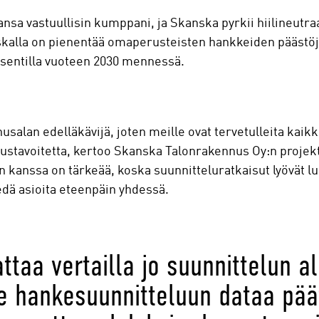
lansa vastuullisin kumppani, ja Skanska pyrkii hiilineutr
kalla on pienentää omaperusteisten hankkeiden päästöjä
osentilla vuoteen 2030 mennessä.
alan edelläkävijä, joten meille ovat tervetulleita kaikki
aliustavoitetta, kertoo Skanska Talonrakennus Oy:n projek
 kanssa on tärkeää, koska suunnitteluratkaisut lyövät 
iedä asioita eteenpäin yhdessä.
ttaa vertailla jo suunnittelun a
 hankesuunnitteluun dataa päät