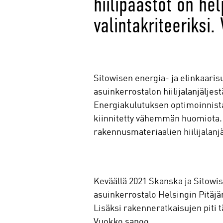
hiilipäästöt on he
valintakriteeriksi
Sitowisen energia- ja elinkaaris
asuinkerrostalon hiilijalanjälje
Energiakulutuksen optimoinnista 
kiinnitetty vähemmän huomiota.
rakennusmateriaalien hiilijalanj
Keväällä 2021 Skanska ja Sitowis
asuinkerrostalo Helsingin Pitäjä
Lisäksi rakenneratkaisujen piti 
Vuokko sanoo.