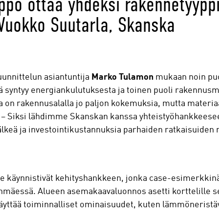
lppo ottaa yhdeksi rakennetyypp
. Vuokko Suutarla, Skanska
uunnittelun asiantuntija
Marko Tulamon
mukaan noin puo
stä syntyy energiankulutuksesta ja toinen puoli rakennusm
on rakennusalalla jo paljon kokemuksia, mutta materiaal
 – Siksi lähdimme Skanskan kanssa yhteistyöhankkeese
älkeä ja investointikustannuksia parhaiden ratkaisuiden
e käynnistivät kehityshankkeen, jonka case-esimerkkinä 
nmäessä. Alueen asemakaavaluonnos asetti korttelille selk
täyttää toiminnalliset ominaisuudet, kuten lämmöneristä