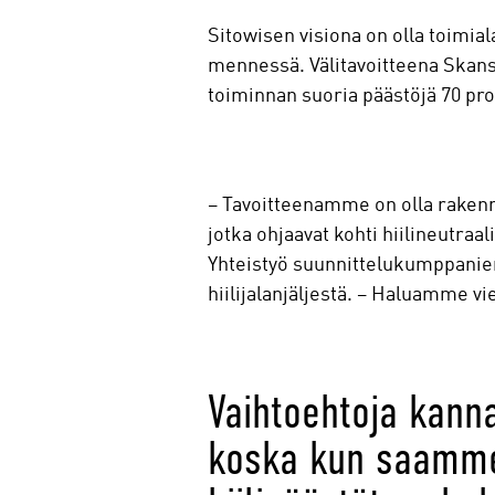
Sitowisen visiona on olla toimia
mennessä. Välitavoitteena Skans
toiminnan suoria päästöjä 70 pr
– Tavoitteenamme on olla rakennus
jotka ohjaavat kohti hiilineutra
Yhteistyö suunnittelukumppanien
hiilijalanjäljestä. – Haluamme v
Vaihtoehtoja kanna
koska kun saamme