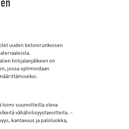
ien
let uuden betonirunkoisen
ateriaaleista.
ien hiilijalanjälkeen on
en, jossa optimoidaan
 määrittämiseksi.
toimi suunnitteilla oleva
eitä vähähiilisyystavoitteita. –
vyys, kantavuus ja paloluokka,