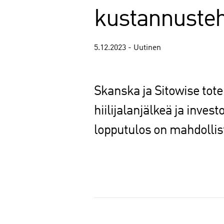
kustannusteh
5.12.2023 - Uutinen
Skanska ja Sitowise tote
hiilijalanjälkeä ja inve
lopputulos on mahdollista
J
a
a