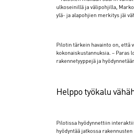
ulkoseinillä ja välipohjilla, Ma
ylä- ja alapohjien merkitys jäi 
Pilotin tärkein havainto on, että
kokonaiskustannuksia. – Paras lo
rakennetyyppejä ja hyödynnetää
Helppo työkalu vähäh
Pilotissa hyödynnettiin interaktii
hyödyntää jatkossa rakennusten s