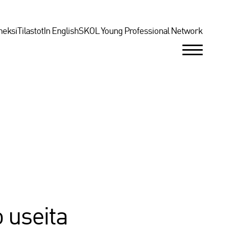
neksi
Tilastot
In English
SKOL Young Professional Network
 useita