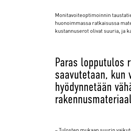
Monitavoiteoptimoinnin taustatied
huonoimmassa ratkaisussa materi
kustannuserot olivat suuria, ja 
Paras lopputulos r
saavutetaan, kun v
hyödynnetään väh
rakennusmateriaal
– Tulosten mukaan suurin vaikutu