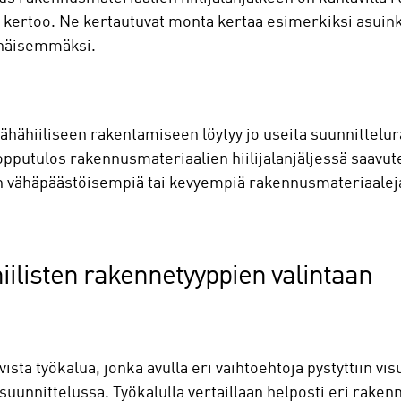
rko kertoo. Ne kertautuvat monta kertaa esimerkiksi asuin
vähäisemmäksi.
 vähähiiliseen rakentamiseen löytyy jo useita suunnittelur
pputulos rakennusmateriaalien hiilijalanjäljessä saavutet
n vähäpäästöisempiä tai kevyempiä rakennusmateriaalej
iilisten rakennetyyppien valintaan
vista työkalua, jonka avulla eri vaihtoehtoja pystyttiin vi
uunnittelussa. Työkalulla vertaillaan helposti eri raken