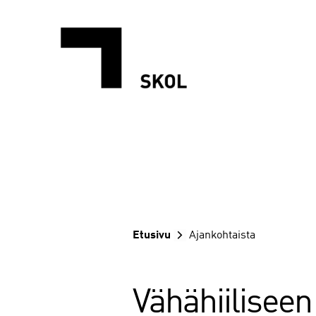
Siirry
sisältöön
Etusivu
Ajankohtaista
Vähähiiliseen