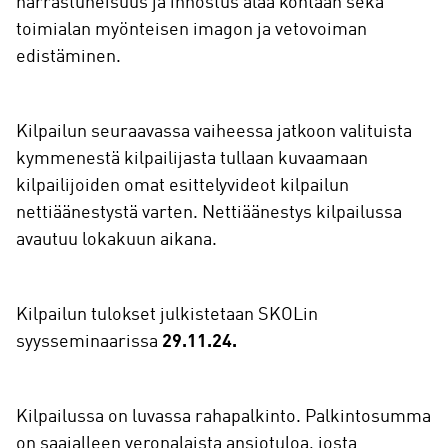
harrastuneisuus ja innostus alaa kohtaan sekä
toimialan myönteisen imagon ja vetovoiman
edistäminen.
Kilpailun seuraavassa vaiheessa jatkoon valituista
kymmenestä kilpailijasta tullaan kuvaamaan
kilpailijoiden omat esittelyvideot kilpailun
nettiäänestystä varten. Nettiäänestys kilpailussa
avautuu lokakuun aikana.
Kilpailun tulokset julkistetaan SKOLin
syysseminaarissa
29.11.24.
Kilpailussa on luvassa rahapalkinto. Palkintosumma
on saajalleen veronalaista ansiotuloa, josta