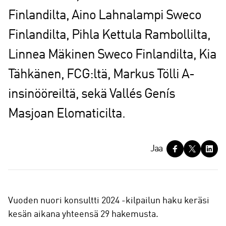
Finlandilta, Aino Lahnalampi Sweco
Finlandilta, Pihla Kettula Rambollilta,
Linnea Mäkinen Sweco Finlandilta, Kia
Tähkänen, FCG:ltä, Markus Tölli A-
insinööreiltä, sekä Vallés Genís
Masjoan Elomaticilta.
J
Jaa
a
a
Vuoden nuori konsultti 2024 -kilpailun haku keräsi
kesän aikana yhteensä 29 hakemusta.