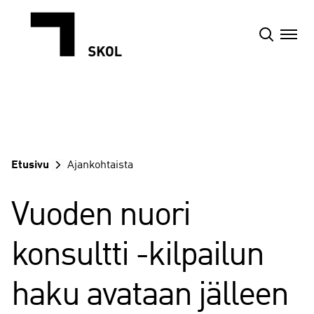
Siirry
sisältöön
Etusivu
Ajankohtaista
Vuoden nuori
konsultti -kilpailun
haku avataan jälleen