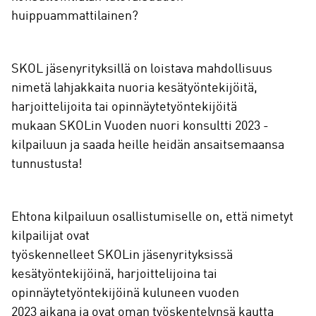
huippuammattilainen?
SKOL jäsenyrityksillä on loistava mahdollisuus
nimetä lahjakkaita nuoria kesätyöntekijöitä,
harjoittelijoita tai opinnäytetyöntekijöitä
mukaan SKOLin Vuoden nuori konsultti 2023 -
kilpailuun ja saada heille heidän ansaitsemaansa
tunnustusta!
Ehtona kilpailuun osallistumiselle on, että nimetyt
kilpailijat ovat
työskennelleet SKOLin jäsenyrityksissä
kesätyöntekijöinä, harjoittelijoina tai
opinnäytetyöntekijöinä kuluneen vuoden
2023 aikana ja ovat oman työskentelynsä kautta