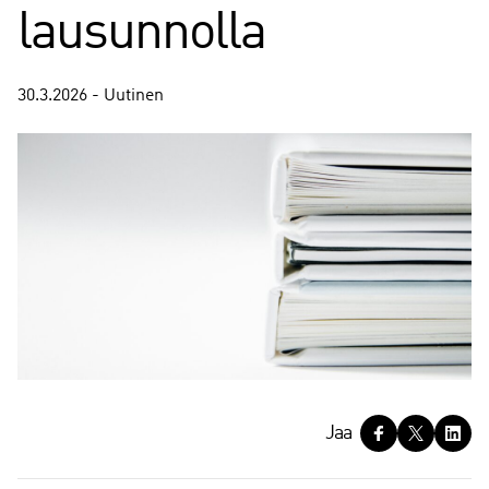
lausunnolla
30.3.2026 - Uutinen
J
Jaa
a
a