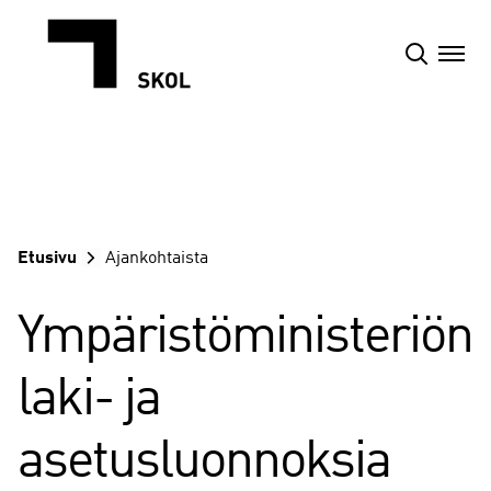
Siirry
sisältöön
Etusivu
Ajankohtaista
Ympäristöministeriön
laki- ja
asetusluonnoksia