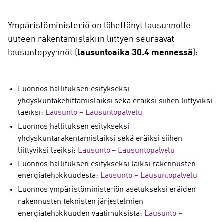
Ympäristöministeriö on lähettänyt lausunnolle
uuteen rakentamislakiin liittyen seuraavat
lausuntopyynnöt (
lausuntoaika 30.4 mennessä
):
Luonnos hallituksen esitykseksi
yhdyskuntakehittämislaiksi sekä eräiksi siihen liittyviksi
laeiksi:
Lausunto – Lausuntopalvelu
Luonnos hallituksen esitykseksi
yhdyskuntarakentamislaiksi sekä eräiksi siihen
liittyviksi laeiksi:
Lausunto – Lausuntopalvelu
Luonnos hallituksen esitykseksi laiksi rakennusten
energiatehokkuudesta:
Lausunto – Lausuntopalvelu
Luonnos ympäristöministeriön asetukseksi eräiden
rakennusten teknisten järjestelmien
energiatehokkuuden vaatimuksista:
Lausunto –