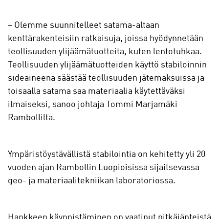
– Olemme suunnitelleet satama-altaan
kenttärakenteisiin ratkaisuja, joissa hyödynnetään
teollisuuden ylijäämätuotteita, kuten lentotuhkaa.
Teollisuuden ylijäämätuotteiden käyttö stabiloinnin
sideaineena säästää teollisuuden jätemaksuissa ja
toisaalla satama saa materiaalia käytettäväksi
ilmaiseksi, sanoo johtaja Tommi Marjamäki
Rambollilta.
Ympäristöystävällistä stabilointia on kehitetty yli 20
vuoden ajan Rambollin Luopioisissa sijaitsevassa
geo- ja materiaalitekniikan laboratoriossa.
Hankkeen käynnistäminen on vaatinut pitkäjänteistä