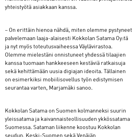
yhteistyötä asiakkaan kanssa.
– On erittäin hienoa nähdä, miten olemme pystyneet
palvelemaan laaja-alaisesti Kokkolan Satama Oy:tä
ja nyt myös toteutusvaiheessa Väylävirastoa.
Olemme mielestäni onnistuneet yhdessä tilaajien
kanssa tuomaan hankkeeseen kestäviä ratkaisuja
sekä kehittämään uusia digiajan ideoita. Tällainen
on esimerkiksi mobiilisovellus työn edistymisen
seurantaa varten, Marjamäki sanoo.
Kokkolan Satama on Suomen kolmanneksi suurin
yleissatama ja kaivannaisteollisuuden ykkössatama
Suomessa. Sataman liikenne koostuu Kokkolan
seudun, Keski-Suomen sekä Venäjän