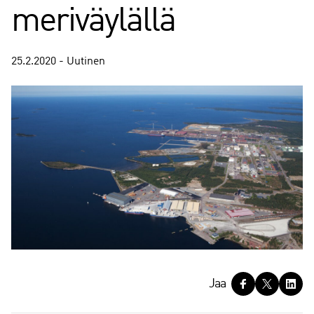
meriväylällä
25.2.2020 - Uutinen
J
Jaa
a
a