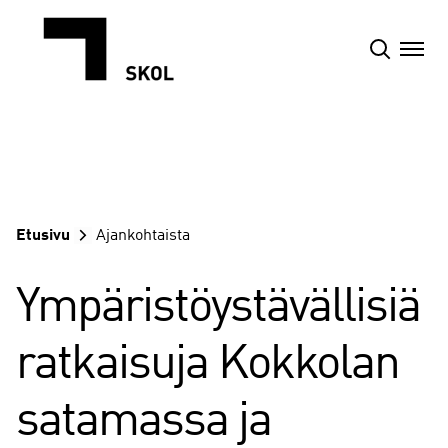
Siirry
sisältöön
Etusivu
Ajankohtaista
Ympäristöystävällisiä
ratkaisuja Kokkolan
satamassa ja