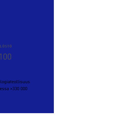
ILÖSTÖ
100
logiateollisuus
ssa >330 000