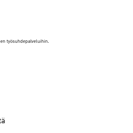
den työsuhdepalveluihin.
tä