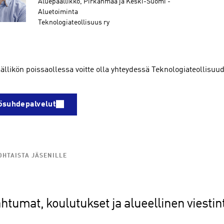
Aluepäällikkö, Pirkanmaa ja Keski-Suomi -
Aluetoiminta
Teknologiateollisuus ry
ällikön poissaollessa voitte olla yhteydessä Teknologiateollisuu
ösuhdepalvelut
HTAISTA JÄSENILLE
htumat, koulutukset ja alueellinen viestin