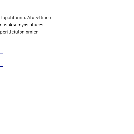
a tapahtumia. Alueellinen
n lisäksi myös alueesi
n perilletulon omien