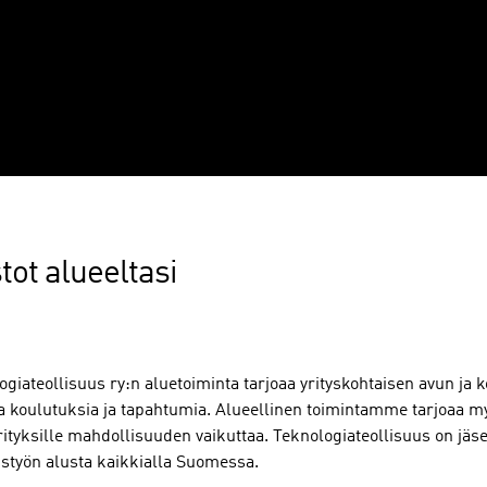
tot alueeltasi
ogiateollisuus ry:n aluetoiminta tarjoaa yrityskohtaisen avun ja 
a koulutuksia ja tapahtumia. Alueellinen toimintamme tarjoaa my
rityksille mahdollisuuden vaikuttaa. Teknologiateollisuus on jä
eistyön alusta kaikkialla Suomessa.