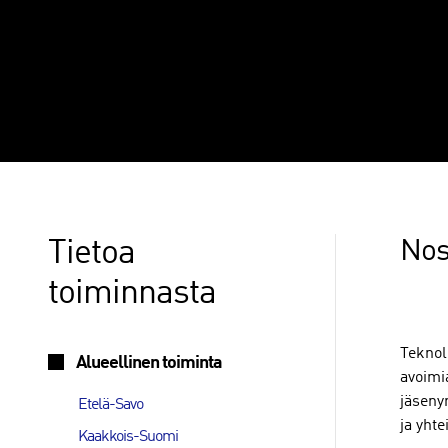
Päivitetty 05.08.2026 klo 10:32
Tietoa
Nos
toiminnasta
Teknol
Alueellinen toiminta
avoimi
jäseny
Etelä-Savo
ja yht
Kaakkois-Suomi