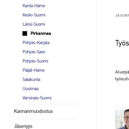
Kanta-Häme
Keski-Suomi
JÄSEN
Länsi-Suomi
Pirkanmaa
Työs
Pohjois-Karjala
Pohjois-Savo
Pohjois-Suomi
Päijät-Häme
Aluepä
työsuhd
Satakunta
Uusimaa
Varsinais-Suomi
Kannanmuodostus
Jäsenyys