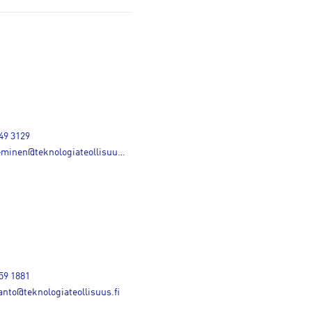
49 3129
minen@teknologiateollisuus.fi
59 1881
anto@teknologiateollisuus.fi