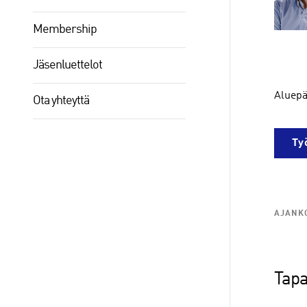
Membership
Jäsenluettelot
Aluepä
Ota yhteyttä
Ty
AJANKO
Tapa