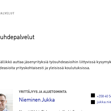
PALVELUT
uhdepalvelut
ällikkö auttaa jäsenyrityksiä työsuhdeasioihin liittyvissä kysymyk
easioita yrityskohtaisesti ja yleisissä koulutuksissa.
YRITTÄJYYS JA ALUETOIMINTA
+358 40 5
Nieminen Jukka
jukka.nie