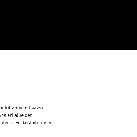
kouluttamisen lisäksi
ös eri alueiden
sentensä verkostoitumisen