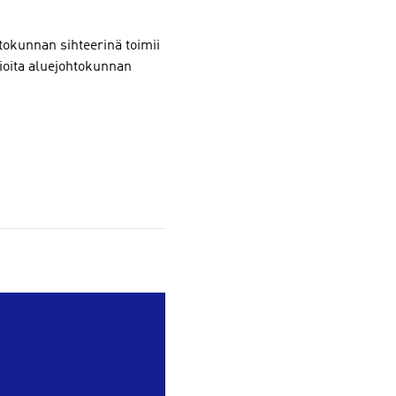
tokunnan sihteerinä toimii
sioita aluejohtokunnan