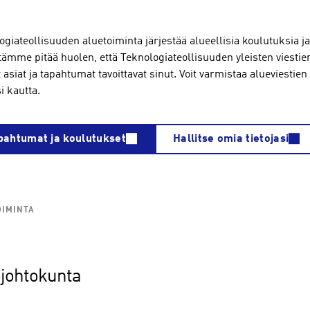
ogiateollisuuden aluetoiminta järjestää alueellisia koulutuksia j
ntämme pitää huolen, että Teknologiateollisuuden yleisten viestie
 asiat ja tapahtumat tavoittavat sinut. Voit varmistaa alueviestie
si kautta.
pahtumat ja koulutukset
Hallitse omia tietojasi
OIMINTA
johtokunta