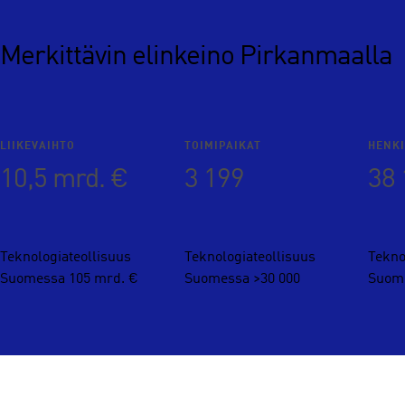
Merkittävin elinkeino Pirkanmaalla
LIIKEVAIHTO
TOIMIPAIKAT
HENK
10,5 mrd. €
3 199
38 
Teknologiateollisuus
Teknologiateollisuus
Tekno
Suomessa 105 mrd. €
Suomessa >30 000
Suome