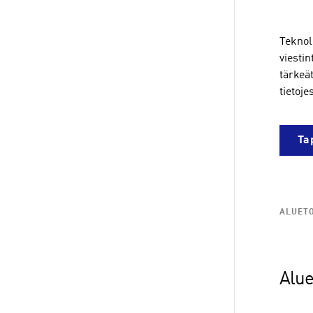
Teknol
viesti
tärkeät
tietoje
Ta
ALUET
Alue