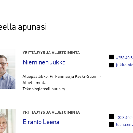
eella apunasi
YRITTÄJYYS JA ALUETOIMINTA
+358 40 5
Nieminen Jukka
jukka.nie
Aluepäällikkö, Pirkanmaa ja Keski-Suomi -
Aluetoiminta
Teknologiateollisuus ry
YRITTÄJYYS JA ALUETOIMINTA
+358 40 5
Eiranto Leena
leena.eir