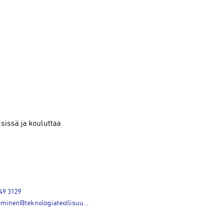
sissä ja kouluttaa
49 3129
minen@teknologiateollisuus.fi