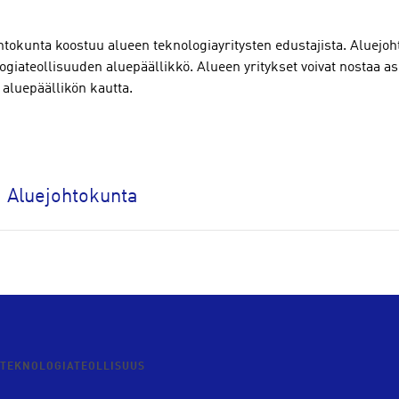
htokunta koostuu alueen teknologiayritysten edustajista. Aluejoh
ogiateollisuuden aluepäällikkö. Alueen yritykset voivat nostaa a
 aluepäällikön kautta.
Aluejohtokunta
TEKNOLOGIATEOLLISUUS