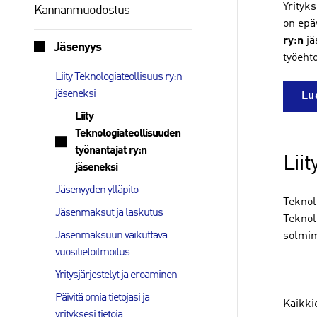
Yrityk
Kannanmuodostus
on epä
ry:n
jä
Jäsenyys
työeht
Liity Teknologiateollisuus ry:n
jäseneksi
Lu
Liity
Teknologiateollisuuden
työnantajat ry:n
Lii
jäseneksi
Jäsenyyden ylläpito
Teknolo
Jäsenmaksut ja laskutus
Teknolo
Jäsenmaksuun vaikuttava
solmim
vuositietoilmoitus
Yritysjärjestelyt ja eroaminen
Päivitä omia tietojasi ja
Kaikki
yrityksesi tietoja