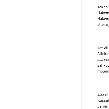
Teknol
Hakemu
Hakemu
alleki
Jos al
Alleki
saa en
sähköpo
molemm
Jäsenh
Kussak
päivä