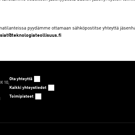
atilanteissa pyydämme ottamaan sähköpostitse yhteyttä jäsen
siat@teknologiateollisuus.fi
Ota yhteyttä
OX 10,
Kaikki yhteystiedot
Toimipisteet
1