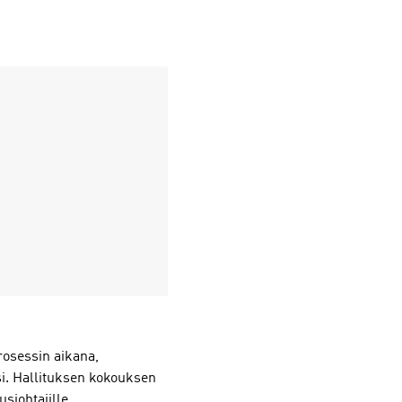
osessin aikana,
si. Hallituksen kokouksen
sjohtajille.