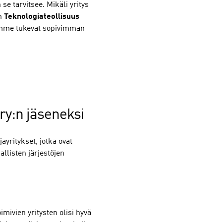
e tarvitsee. Mikäli yritys
in
Teknologiateollisuus
ijamme tukevat sopivimman
 ry:n jäseneksi
ayritykset, jotka ovat
allisten järjestöjen
mivien yritysten olisi hyvä