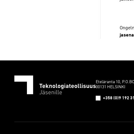
Ongelm
jasena
Eteläranta 10, P.O.B
00131 HELSINKI
+358 (0)9 192 3