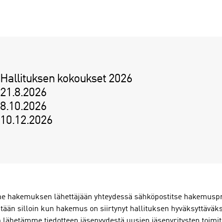
Hallituksen kokoukset 2026
21.8.2026
8.10.2026
10.12.2026
 hakemuksen lähettäjään yhteydessä sähköpostitse hakemuspr
stään silloin kun hakemus on siirtynyt hallituksen hyväksyttäväk
n lähetämme tiedotteen jäsenyydestä uusien jäsenyritysten toimitu