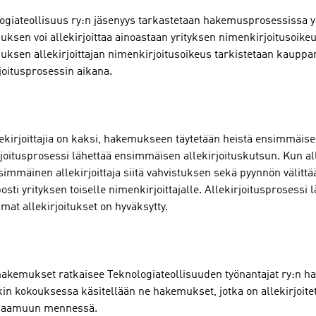
ogiateollisuus ry:n jäsenyys tarkastetaan hakemusprosessissa y
ksen voi allekirjoittaa ainoastaan yrityksen nimenkirjoitusoikeu
ksen allekirjoittajan nimenkirjoitusoikeus tarkistetaan kauppa
rjoitusprosessin aikana.
lekirjoittajia on kaksi, hakemukseen täytetään heistä ensimmäise
rjoitusprosessi lähettää ensimmäisen allekirjoituskutsun. Kun all
simmäinen allekirjoittaja siitä vahvistuksen sekä pyynnön välittää
sti yrityksen toiselle nimenkirjoittajalle. Allekirjoitusprosessi 
at allekirjoitukset on hyväksytty.
akemukset ratkaisee Teknologiateollisuuden työnantajat ry:n ha
in kokouksessa käsitellään ne hakemukset, jotka on allekirjoite
n aamuun mennessä.