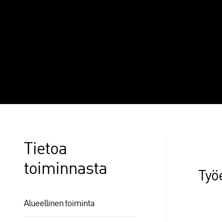
työnantajat ry:n jäseneksi
Päivitetty 22.05.2026 klo 07:08
Tietoa
toiminnasta
Työ
Alueellinen toiminta