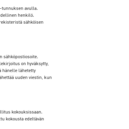
-tunnuksen avulla.
dellinen henkilö.
rekisteristä sähköisen
n sähköpostiosoite.
ekirjoitus on hyväksytty,
 hänelle lähetetty
lähettää uuden viestin, kun
llitus kokouksissaan.
ttu kokousta edeltävän