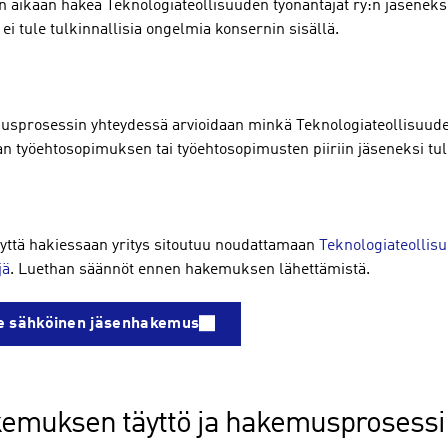
 aikaan hakea Teknologiateollisuuden työnantajat ry:n jäseneksi
n ei tule tulkinnallisia ongelmia konsernin sisällä.
sprosessin yhteydessä arvioidaan minkä Teknologiateollisuuden
n työehtosopimuksen tai työehtosopimusten piiriin jäseneksi tule
yttä hakiessaan yritys sitoutuu noudattamaan
Teknologiateollisu
jä
. Luethan säännöt ennen hakemuksen lähettämistä.
e sähköinen jäsenhakemus
emuksen täyttö ja hakemusprosessi