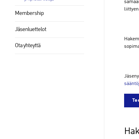
samaan
liittye
Membership
Jäsenluettelot
Hakemu
Ota yhteyttä
sopima
Jäseny
sääntö
Te
Hak