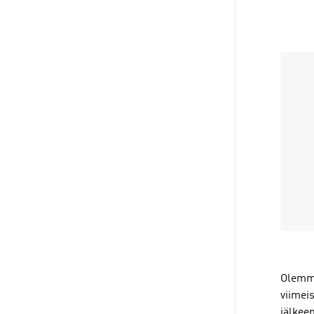
Olemme
viimei
jälkee