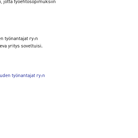
, jotta työehtosopimuksiin
 työnantajat ry:n
va yritys soveltuisi.
uden työnantajat ry:n