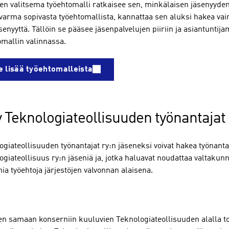
sen valitsema työehtomalli ratkaisee sen, minkälaisen jäsenyyden s
varma sopivasta työehtomallista, kannattaa sen aluksi hakea va
senyyttä. Tällöin se pääsee jäsenpalvelujen piiriin ja asiantunt
omallin valinnassa.
e lisää työehtomalleista
ty Teknologiateollisuuden työnantajat
giateollisuuden työnantajat ry:n jäseneksi voivat hakea työnantaj
giateollisuus ry:n jäseniä ja, jotka haluavat noudattaa valtakunn
ia työehtoja järjestöjen valvonnan alaisena.
en samaan konserniin kuuluvien Teknologiateollisuuden alalla toi