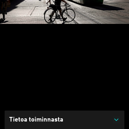
Etusivu
Tietoa toiminnasta
Ota yhteyttä
Toimipisteet
Helsinki ja Uusimaa
Eteläranta 10, 00130 Helsinki
Päivitetty 30.06.2026 klo 11:43
Tietoa toiminnasta