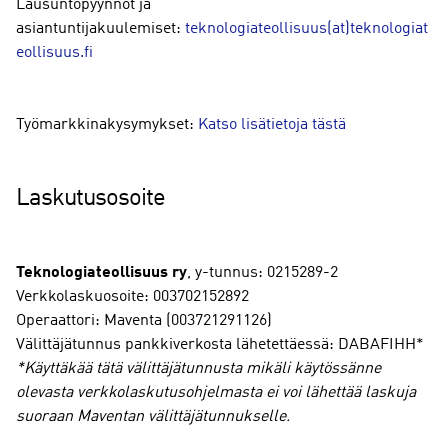
Lausuntopyynnöt ja
asiantuntijakuulemiset:
teknologiateollisuus(at)teknologiat
eollisuus.fi
Työmarkkinakysymykset:
Katso lisätietoja tästä
Laskutusosoite
Teknologiateollisuus ry
, y-tunnus: 0215289-2
Verkkolaskuosoite: 003702152892
Operaattori: Maventa (003721291126)
Välittäjätunnus pankkiverkosta lähetettäessä: DABAFIHH*
*Käyttäkää tätä välittäjätunnusta mikäli käytössänne
olevasta verkkolaskutusohjelmasta ei voi lähettää laskuja
suoraan Maventan välittäjätunnukselle.