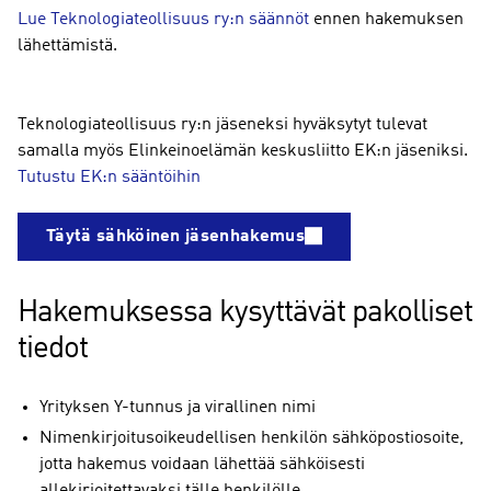
Lue Teknologiateollisuus ry:n säännöt
ennen hakemuksen
lähettämistä.
Teknologiateollisuus ry:n jäseneksi hyväksytyt tulevat
samalla myös Elinkeinoelämän keskusliitto EK:n jäseniksi.
Tutustu EK:n sääntöihin
Täytä sähköinen jäsenhakemus
Hakemuksessa kysyttävät pakolliset
tiedot
Yrityksen Y-tunnus ja virallinen nimi
Nimenkirjoitusoikeudellisen henkilön sähköpostiosoite,
jotta hakemus voidaan lähettää sähköisesti
allekirjoitettavaksi tälle henkilölle.