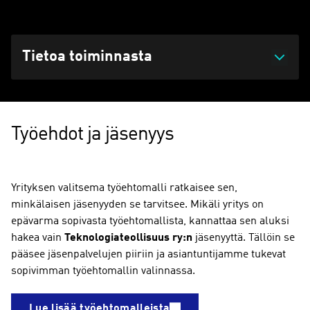
Päivitetty 26.03.2026 klo 07:51
Tietoa toiminnasta
Työehdot ja jäsenyys
Yrityksen valitsema työehtomalli ratkaisee sen,
minkälaisen jäsenyyden se tarvitsee. Mikäli yritys on
epävarma sopivasta työehtomallista, kannattaa sen aluksi
hakea vain
Teknologiateollisuus ry:n
jäsenyyttä. Tällöin se
pääsee jäsenpalvelujen piiriin ja asiantuntijamme tukevat
sopivimman työehtomallin valinnassa.
Lue lisää työehtomalleista