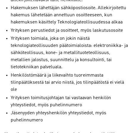
Hakemuksen lähettäjän sähköpostiosoite. Allekirjoitettu
hakemus lähetetään annettuun osoitteeseen, kun
hakemuksen käsittely Teknologiateollisuudessa alkaa
Yrityksen perustiedot ja osoitteet, myös laskutusosoite
Yrityksen toimiala, joka on jokin näistä
teknologiateollisuuden päätoimialoista: elektroniikka- ja
sähköteollisuus, kone- ja metallituoteteollisuus,
metallien jalostus, suunnittelu ja konsultointi, tai
tietotekniikan palveluala.
Henkilöstömäärä ja liikevaihto tuoreimmasta
tilinpäätöksestä tai arvio niistä, jos tilinpäätöstä ei vielä
ole
Yrityksen toimitusjohtajan tai vastaavan henkilön
yhteystiedot, myös puhelinnumero
Jäsenyyden yhteyshenkilön yhteystiedot, myös
puhelinnumero