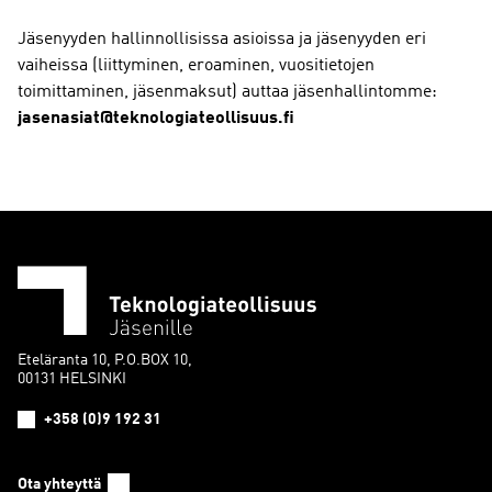
Jäsenyyden hallinnollisissa asioissa ja jäsenyyden eri
vaiheissa (liittyminen, eroaminen, vuositietojen
toimittaminen, jäsenmaksut) auttaa jäsenhallintomme:
jasenasiat@teknologiateollisuus.fi
Eteläranta 10, P.O.BOX 10,
00131 HELSINKI
+358 (0)9 192 31
Ota yhteyttä