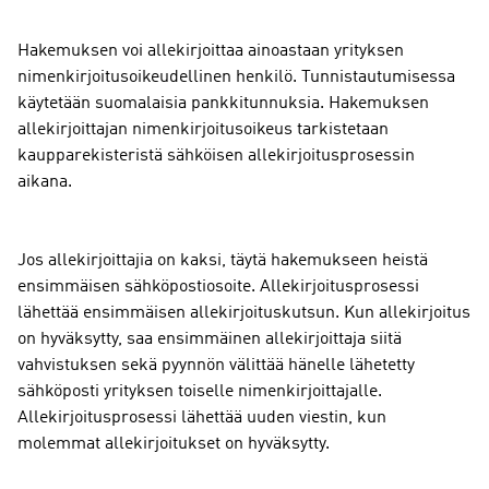
Hakemuksen voi allekirjoittaa ainoastaan yrityksen
nimenkirjoitusoikeudellinen henkilö. Tunnistautumisessa
käytetään suomalaisia pankkitunnuksia. Hakemuksen
allekirjoittajan nimenkirjoitusoikeus tarkistetaan
kaupparekisteristä sähköisen allekirjoitusprosessin
aikana.
Jos allekirjoittajia on kaksi, täytä hakemukseen heistä
ensimmäisen sähköpostiosoite. Allekirjoitusprosessi
lähettää ensimmäisen allekirjoituskutsun. Kun allekirjoitus
on hyväksytty, saa ensimmäinen allekirjoittaja siitä
vahvistuksen sekä pyynnön välittää hänelle lähetetty
sähköposti yrityksen toiselle nimenkirjoittajalle.
Allekirjoitusprosessi lähettää uuden viestin, kun
molemmat allekirjoitukset on hyväksytty.