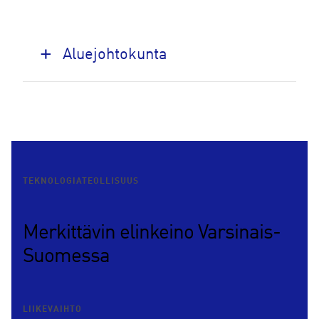
Aluejohtokunta
TEKNOLOGIATEOLLISUUS
Merkittävin elinkeino Varsinais-
Suomessa
LIIKEVAIHTO