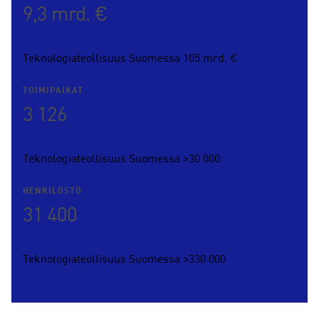
9,3 mrd. €
Teknologiateollisuus Suomessa 105 mrd. €
TOIMIPAIKAT
3 126
Teknologiateollisuus Suomessa >30 000
HENKILÖSTÖ
31 400
Teknologiateollisuus Suomessa >330 000