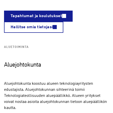
Tapahtumat ja koulutukset
Hallitse omia tietojasi
ALUETOIMINTA
Aluejohtokunta
Aluejohtokunta koostuu alueen teknologiayritysten
edustajista. Aluejohtokunnan sihteerinä toimii
Teknologiateollisuuden aluepäällikkö. Alueen yritykset
voivat nostaa asioita aluejohtokunnan tietoon aluepäällikön
kautta.