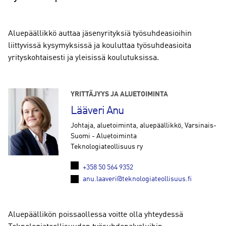
Aluepäällikkö auttaa jäsenyrityksiä työsuhdeasioihin
liittyvissä kysymyksissä ja kouluttaa työsuhdeasioita
yrityskohtaisesti ja yleisissä koulutuksissa.
YRITTÄJYYS JA ALUETOIMINTA
Lääveri Anu
Johtaja, aluetoiminta, aluepäällikkö, Varsinais-
Suomi - Aluetoiminta
Teknologiateollisuus ry
+358 50 564 9352
anu.laaveri@teknologiateollisuus.fi
Aluepäällikön poissaollessa voitte olla yhteydessä