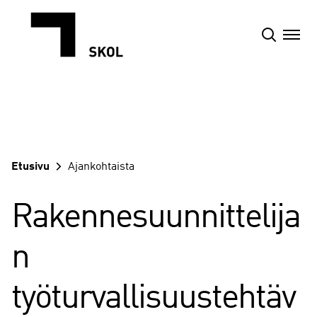
Siirry
sisältöön
Etusivu
Ajankohtaista
Rakennesuunnittelija
n
työturvallisuustehtäv