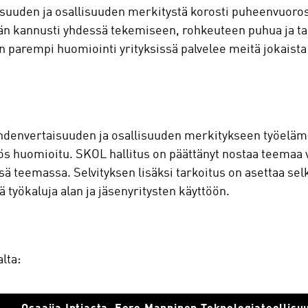
uuden ja osallisuuden merkitystä korosti puheenvuoros
n kannusti yhdessä tekemiseen, rohkeuteen puhua ja tarv
 parempi huomiointi yrityksissä palvelee meitä jokaista
envertaisuuden ja osallisuuden merkitykseen työelämän
 huomioitu. SKOL hallitus on päättänyt nostaa teemaa v
ssä teemassa. Selvityksen lisäksi tarkoitus on asettaa se
ä työkaluja alan ja jäsenyritysten käyttöön.
lta: