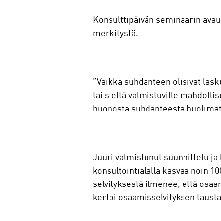
Konsulttipäivän seminaarin avau
merkitystä.
”Vaikka suhdanteen olisivat las
tai sieltä valmistuville mahdoll
huonosta suhdanteesta huolimatta
Juuri valmistunut suunnittelu ja 
konsultointialalla kasvaa noin 1
selvityksestä ilmenee, että osa
kertoi osaamisselvityksen tausta