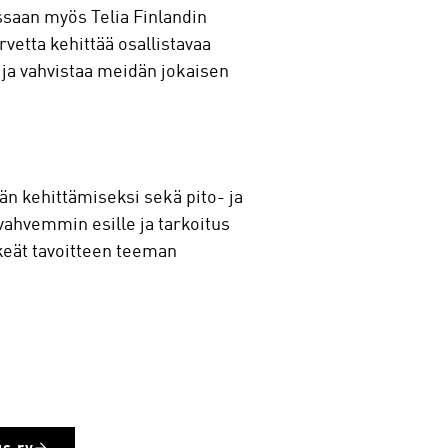
saan myös Telia Finlandin
etta kehittää osallistavaa
 ja vahvistaa meidän jokaisen
 kehittämiseksi sekä pito- ja
ahvemmin esille ja tarkoitus
lkeät tavoitteen teeman