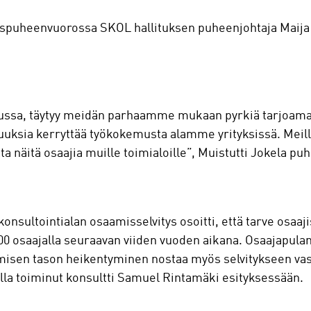
spuheenvuorossa SKOL hallituksen puheenjohtaja Maija J
kussa, täytyy meidän parhaamme mukaan pyrkiä tarjoamaan
isuuksia kerryttää työkokemusta alamme yrityksissä. Meil
 näitä osaajia muille toimialoille”, Muistutti Jokela p
konsultointialan osaamisselvitys osoitti, että tarve osaaji
000 osaajalla seuraavan viiden vuoden aikana. Osaajapula
amisen tason heikentyminen nostaa myös selvitykseen va
lla toiminut konsultti Samuel Rintamäki esityksessään.