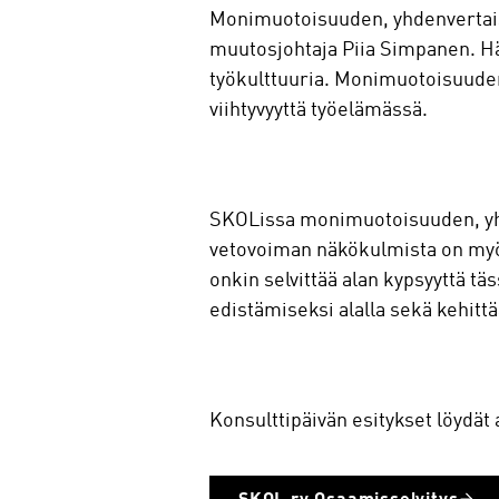
Monimuotoisuuden, yhdenvertais
muutosjohtaja Piia Simpanen. Hä
työkulttuuria. Monimuotoisuuden
viihtyvyyttä työelämässä.
SKOLissa monimuotoisuuden, yhd
vetovoiman näkökulmista on myös
onkin selvittää alan kypsyyttä tä
edistämiseksi alalla sekä kehittä
Konsulttipäivän esitykset löydät a