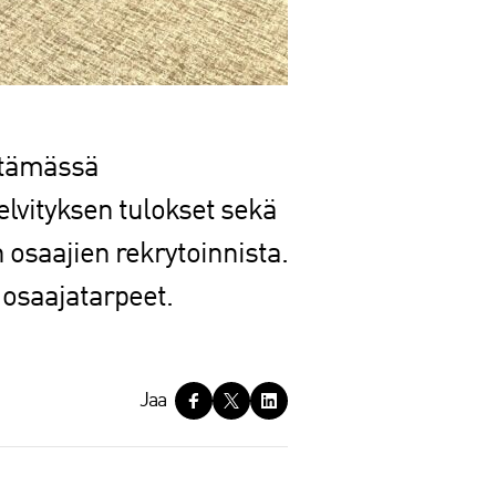
estämässä
elvityksen tulokset sekä
osaajien rekrytoinnista.
 osaajatarpeet.
Jaa