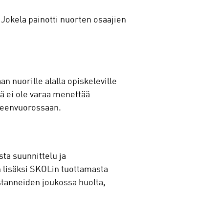
okela painotti nuorten osaajien
 nuorille alalla opiskeleville
lä ei ole varaa menettää
uheenvuorossaan.
sta suunnittelu ja
n lisäksi SKOLin tuottamasta
stanneiden joukossa huolta,