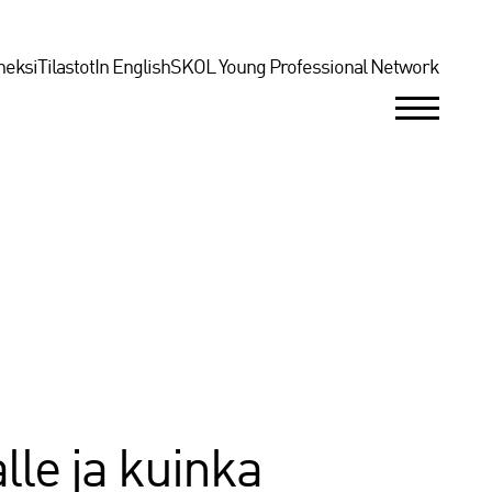
neksi
Tilastot
In English
SKOL Young Professional Network
lle ja kuinka