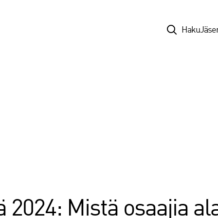
Top
Haku
Jäse
 2024: Mistä osaajia ala