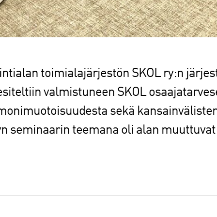
intialan toimialajärjestön SKOL ry:n järj
esiteltiin valmistuneen SKOL osaajatarves
monimuotoisuudesta sekä kansainvälisten 
yn seminaarin teemana oli alan muuttuvat