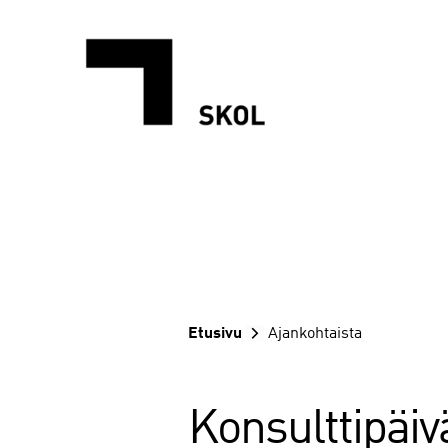
Siirry
sisältöön
Etusivu
Ajankohtaista
Konsulttipäivä