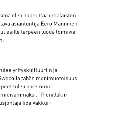
ena olisi nopeuttaa intialaisten
htava asiantuntija Eero Manninen
t esille tarpeen luoda toimivia
n.
ulee yrityskulttuuriin ja
. Swecolla tähän monimuotoisuus
arpeet tulisi paremmin
omioivammaksi. ”Pienilläkin
usjohtaja Iida Vakkuri