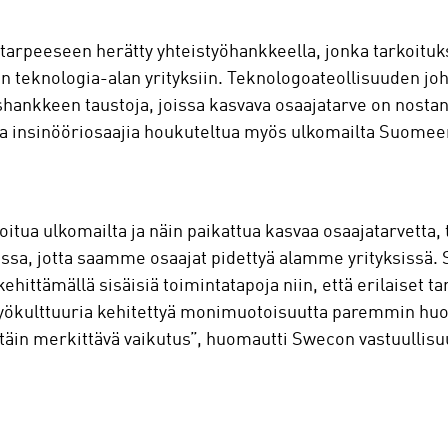
arpeeseen herätty yhteistyöhankkeella, jonka tarkoituks
in teknologia-alan yrityksiin. Teknologoateollisuuden jo
hankkeen taustoja, joissa kasvava osaajatarve on nostanu
sia insinööriosaajia houkuteltua myös ulkomailta Suomee
itua ulkomailta ja näin paikattua kasvaa osaajatarvetta, t
ssa, jotta saamme osaajat pidettyä alamme yrityksissä
hittämällä sisäisiä toimintatapoja niin, että erilaiset t
työkulttuuria kehitettyä monimuotoisuutta paremmin hu
rittäin merkittävä vaikutus”, huomautti Swecon vastuullisu