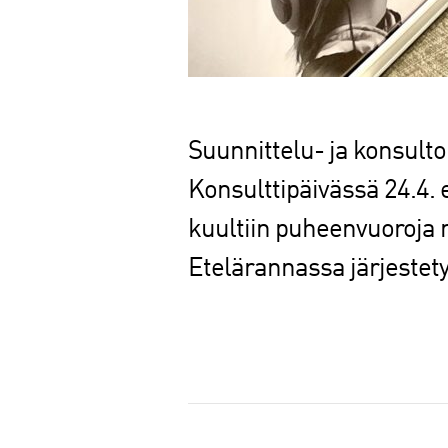
Suunnittelu- ja konsulto
Konsulttipäivässä 24.4. 
kuultiin puheenvuoroja 
Etelärannassa järjestet
J
a
a