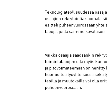
Teknologiateollisuudessa osaajat
osaajien rekrytointia suomalaisi
esitteli puheenvuorossaan yhteis
tapoja, joilla saimme kovatasoi
Vaikka osaajia saadaankin rekryto
toimintatapojen olla myös kunno
ja pitovoimateemaan on herätty ke
huomioitua työyhteisössä sekä 
teoilla ja muutoksilla voi olla e
puheenvuorossaan.