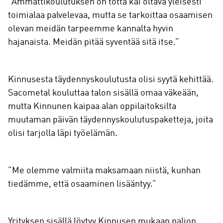
”Ammattikoulutuksen on totta kai oltava yleisesti
toimialaa palvelevaa, mutta se tarkoittaa osaamisen
olevan meidän tarpeemme kannalta hyvin
hajanaista. Meidän pitää syventää sitä itse.”
Kinnusesta täydennyskoulutusta olisi syytä kehittää.
Sacometal kouluttaa talon sisällä omaa väkeään,
mutta Kinnunen kaipaa alan oppilaitoksilta
muutaman päivän täydennyskoulutuspaketteja, joita
olisi tarjolla läpi työelämän.
”Me olemme valmiita maksamaan niistä, kunhan
tiedämme, että osaaminen lisääntyy.”
Yrityksen sisällä löytyy Kinnusen mukaan paljon