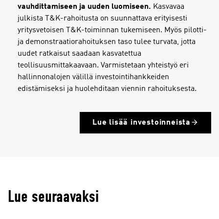
vauhdittamiseen ja uuden luomiseen.
Kasvavaa
julkista T&K-rahoitusta on suunnattava erityisesti
yritysvetoisen T&K-toiminnan tukemiseen. Myös pilotti-
ja demonstraatiorahoituksen taso tulee turvata, jotta
uudet ratkaisut saadaan kasvatettua
teollisuusmittakaavaan. Varmistetaan yhteistyö eri
hallinnonalojen välillä investointihankkeiden
edistämiseksi ja huolehditaan viennin rahoituksesta.
Lue lisää investoinneista
Lue seuraavaksi