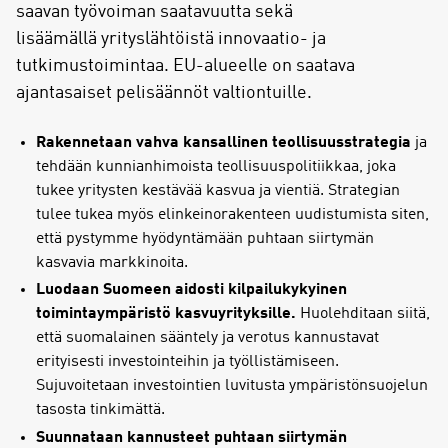
saavan työvoiman saatavuutta sekä
lisäämällä yrityslähtöistä innovaatio- ja
tutkimustoimintaa. EU-alueelle on saatava
ajantasaiset pelisäännöt valtiontuille.
Rakennetaan vahva kansallinen teollisuusstrategia
ja
tehdään kunnianhimoista teollisuuspolitiikkaa, joka
tukee yritysten kestävää kasvua ja vientiä. Strategian
tulee tukea myös elinkeinorakenteen uudistumista siten,
että pystymme hyödyntämään puhtaan siirtymän
kasvavia markkinoita.
Luodaan Suomeen aidosti kilpailukykyinen
toimintaympäristö kasvuyrityksille.
Huolehditaan siitä,
että suomalainen sääntely ja verotus kannustavat
erityisesti investointeihin ja työllistämiseen.
Sujuvoitetaan investointien luvitusta ympäristönsuojelun
tasosta tinkimättä.
Suunnataan kannusteet puhtaan siirtymän