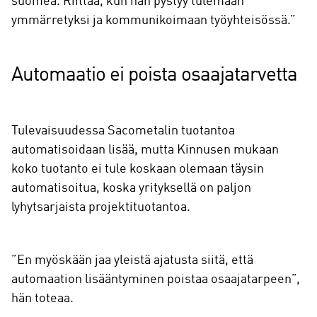
suomea. Riittää, kun hän pystyy tulemaan
ymmärretyksi ja kommunikoimaan työyhteisössä.”
Automaatio ei poista osaajatarvetta
Tulevaisuudessa Sacometalin tuotantoa
automatisoidaan lisää, mutta Kinnusen mukaan
koko tuotanto ei tule koskaan olemaan täysin
automatisoitua, koska yrityksellä on paljon
lyhytsarjaista projektituotantoa.
”En myöskään jaa yleistä ajatusta siitä, että
automaation lisääntyminen poistaa osaajatarpeen”,
hän toteaa.