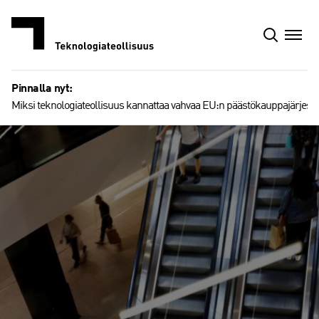
Siirry
sisältöön
Pinnalla nyt:
Miksi teknologiateollisuus kannattaa vahvaa EU:n päästökauppajärjest