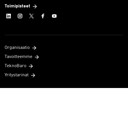
Toimipisteet
Organisaatio
Tavoitteemme
TeknoBaro
Yritystarinat
Talous ja tilastot
Talousnäkymät
Suomen talouden näkymät
Maailman talouden näkymät