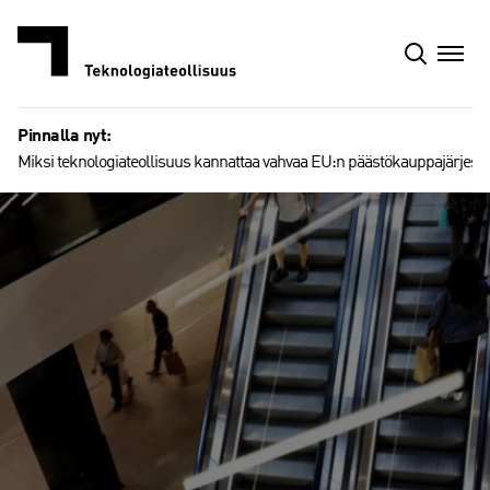
Siirry
sisältöön
Pinnalla nyt:
Miksi teknologiateollisuus kannattaa vahvaa EU:n päästökauppajärjest