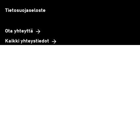
Tietosuojaseloste
Ota yhteyttä
Kaikki yhteystiedot
Toimipisteet
Organisaatio
Tavoitteemme
TeknoBaro
Yritystarinat