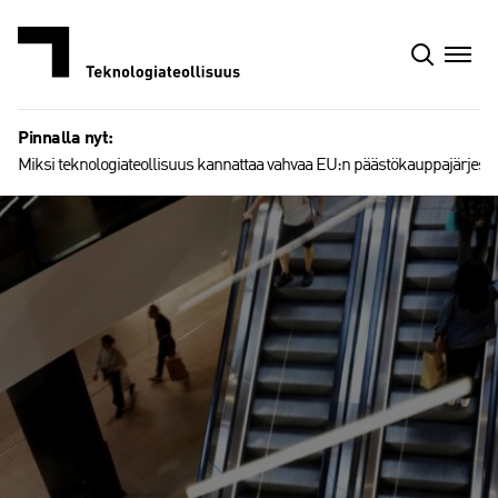
Siirry
sisältöön
Pinnalla nyt:
Miksi teknologiateollisuus kannattaa vahvaa EU:n päästökauppajärjest