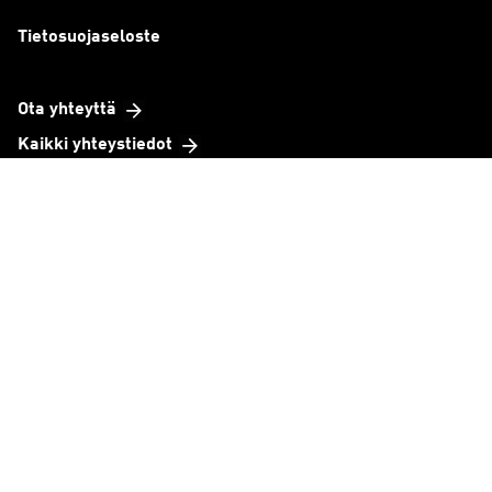
Tietosuojaseloste
Ota yhteyttä
Kaikki yhteystiedot
Toimipisteet
Organisaatio
Tavoitteemme
TeknoBaro
Yritystarinat