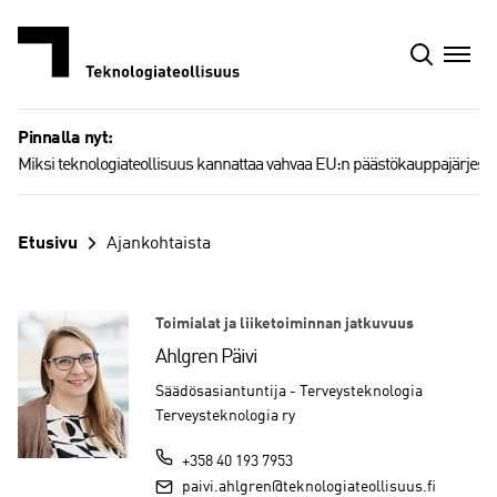
Siirry
sisältöön
Pinnalla nyt:
Miksi teknologiateollisuus kannattaa vahvaa EU:n päästökauppajärjest
Etusivu
Ajankohtaista
Toimialat ja liiketoiminnan jatkuvuus
Ahlgren Päivi
Säädösasiantuntija - Terveysteknologia
Terveysteknologia ry
+358 40 193 7953
paivi.ahlgren@teknologiateollisuus.fi