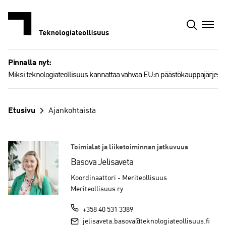
Siirry
sisältöön
Pinnalla nyt:
Miksi teknologiateollisuus kannattaa vahvaa EU:n päästökauppajärjest
Etusivu
Ajankohtaista
Toimialat ja liiketoiminnan jatkuvuus
Basova Jelisaveta
Koordinaattori - Meriteollisuus
Meriteollisuus ry
+358 40 531 3389
jelisaveta.basova@teknologiateollisuus.fi