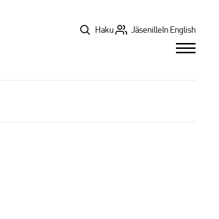
Top
Haku
Jäsenille
In English