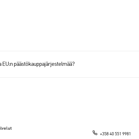
aa EU:n päästökauppajärjestelmää?
alvelut
+358 40 551 9981