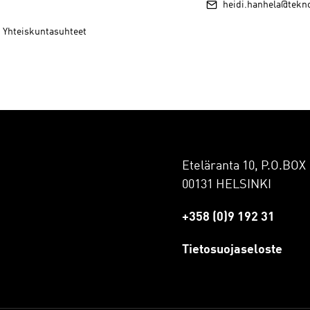
heidi.hanhela@teknol
- Yhteiskuntasuhteet
Eteläranta 10, P.O.BOX 
00131 HELSINKI
+358 (0)9 192 31
Tietosuojaseloste