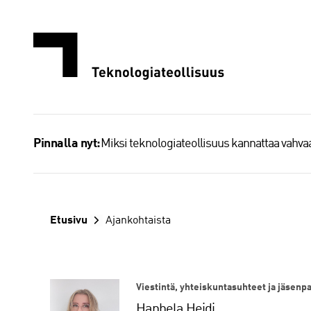
Siirry
sisältöön
Miksi teknologiateollisuus kannattaa vahv
Pinnalla nyt:
Etusivu
Ajankohtaista
Viestintä, yhteiskuntasuhteet ja jäsenp
Hanhela Heidi