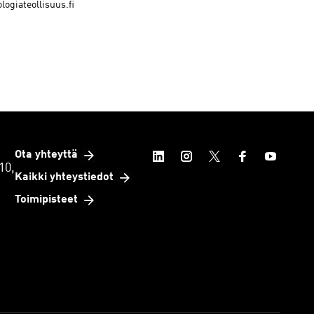
ogiateollisuus.fi
Ota yhteyttä
10,
Kaikki yhteystiedot
Toimipisteet