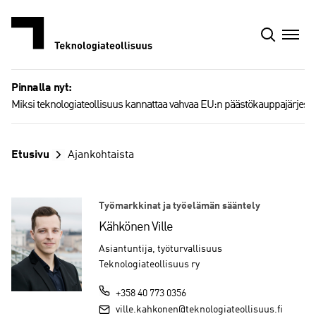
Siirry
sisältöön
Pinnalla nyt:
Miksi teknologiateollisuus kannattaa vahvaa EU:n päästökauppajärjest
Etusivu
Ajankohtaista
Työmarkkinat ja työelämän sääntely
Kähkönen Ville
Asiantuntija, työturvallisuus
Teknologiateollisuus ry
+358 40 773 0356
ville.kahkonen@teknologiateollisuus.fi