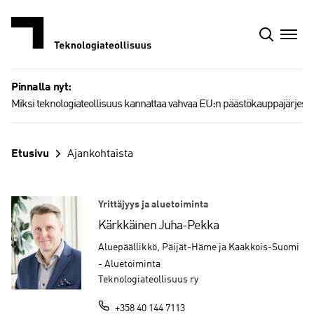
Siirry
sisältöön
Pinnalla nyt:
Miksi teknologiateollisuus kannattaa vahvaa EU:n päästökauppajärjest
Etusivu
Ajankohtaista
Yrittäjyys ja aluetoiminta
Kärkkäinen Juha-Pekka
Aluepäällikkö, Päijät-Häme ja Kaakkois-Suomi
- Aluetoiminta
Teknologiateollisuus ry
+358 40 144 7113