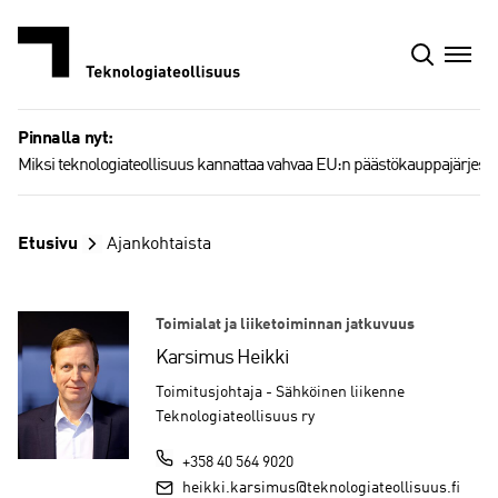
Siirry
sisältöön
Pinnalla nyt:
Miksi teknologiateollisuus kannattaa vahvaa EU:n päästökauppajärjest
Etusivu
Ajankohtaista
Toimialat ja liiketoiminnan jatkuvuus
Karsimus Heikki
Toimitusjohtaja - Sähköinen liikenne
Teknologiateollisuus ry
+358 40 564 9020
heikki.karsimus@teknologiateollisuus.fi