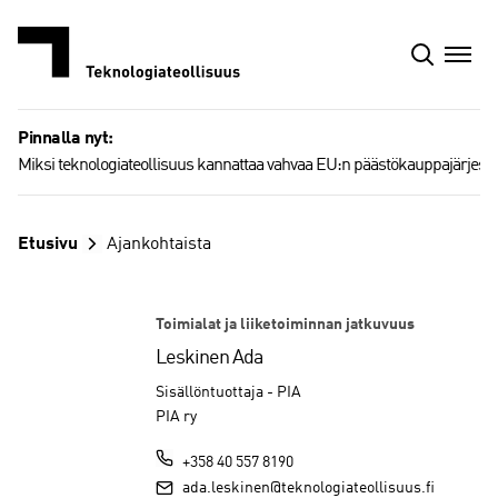
Siirry
sisältöön
Pinnalla nyt:
Miksi teknologiateollisuus kannattaa vahvaa EU:n päästökauppajärjest
Etusivu
Ajankohtaista
Toimialat ja liiketoiminnan jatkuvuus
Leskinen Ada
Sisällöntuottaja - PIA
PIA ry
+358 40 557 8190
ada.leskinen@teknologiateollisuus.fi