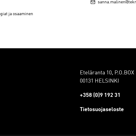
sanna.malinen@tekno
ogiat ja osaaminen
Eteläranta 10, P.O.BOX 
00131 HELSINKI
+358 (0)9 192 31
Tietosuojaseloste