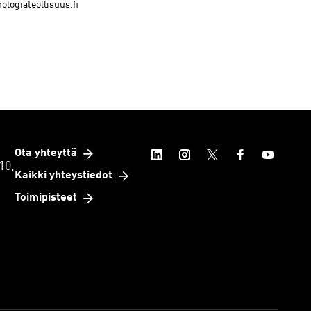
logiateollisuus.fi
Ota yhteyttä
10,
Kaikki yhteystiedot
Toimipisteet