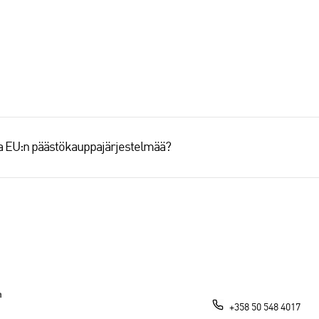
aa EU:n päästökauppajärjestelmää?
n
+358 50 548 4017