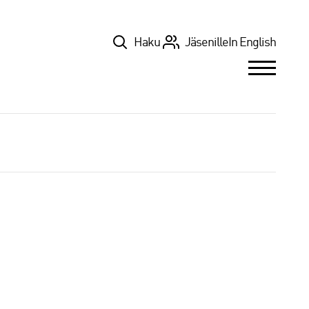
Top
Haku
Jäsenille
In English