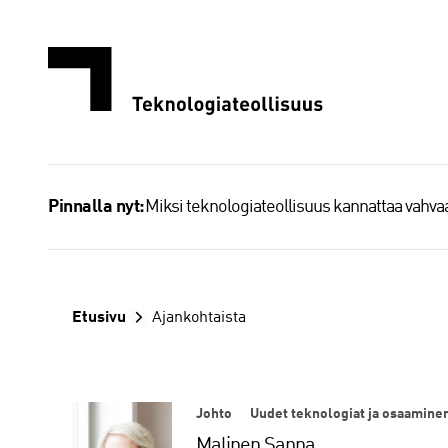
Siirry
sisältöön
Miksi teknologiateollisuus kannattaa vahv
Pinnalla nyt:
Etusivu
Ajankohtaista
Johto
Uudet teknologiat ja osaamine
Malinen Sanna