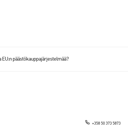
aa EU:n päästökauppajärjestelmää?
+358 50 373 5873