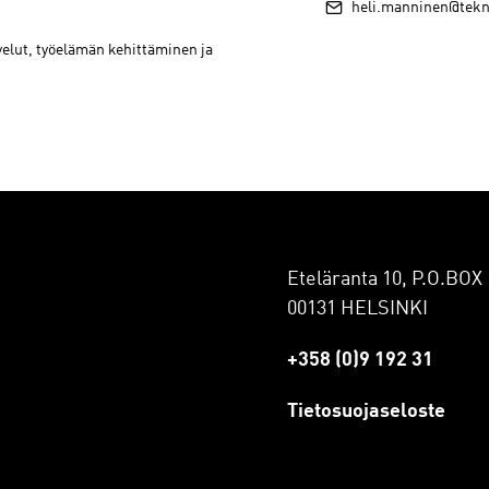
heli.manninen@tekno
elut, työelämän kehittäminen ja
Eteläranta 10, P.O.BOX 
00131 HELSINKI
+358 (0)9 192 31
Tietosuojaseloste