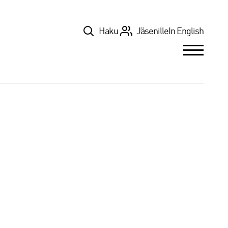
Top
Haku
Jäsenille
In English