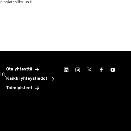
logiateollisuus.fi
Ota yhteyttä
10,
Kaikki yhteystiedot
Toimipisteet