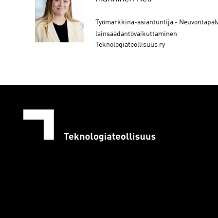
Työmarkkina-asiantuntija - Neuvontapalv
lainsäädäntövaikuttaminen
Teknologiateollisuus ry