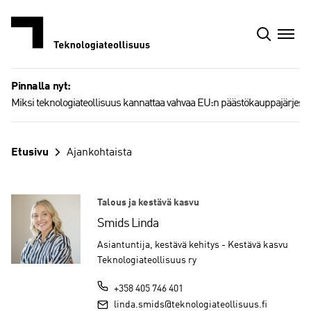
Siirry
sisältöön
Pinnalla nyt:
Miksi teknologiateollisuus kannattaa vahvaa EU:n päästökauppajärjest
Etusivu
Ajankohtaista
Talous ja kestävä kasvu
Smids Linda
Asiantuntija, kestävä kehitys - Kestävä kasvu
Teknologiateollisuus ry
+358 405 746 401
linda.smids@teknologiateollisuus.fi