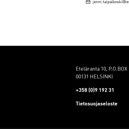
jenni.taipalkoski@te
Eteläranta 10, P.O.BOX 
00131 HELSINKI
+358 (0)9 192 31
Tietosuojaseloste