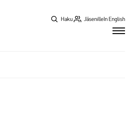
Top
Haku
Jäsenille
In English