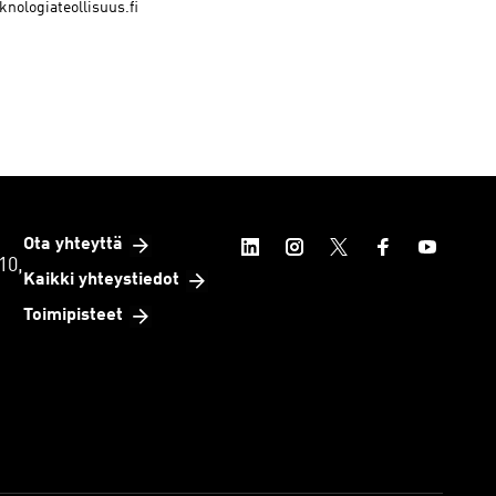
knologiateollisuus.fi
Ota yhteyttä
10,
Kaikki yhteystiedot
Toimipisteet