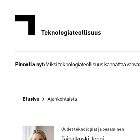
Siirry
sisältöön
Miksi teknologiateollisuus kannattaa vahv
Pinnalla nyt:
Etusivu
Ajankohtaista
Uudet teknologiat ja osaaminen
Taipalkoski Jenni