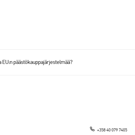
aa EU:n päästökauppajärjestelmää?
+358 40 079 7405