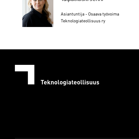
Asiantuntija - Osaava työvoima
Teknologiateollisuus ry