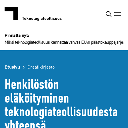
Siirry
sisältöön
Pinnalla nyt:
Miksi teknologiateollisuus kannattaa vahvaa EU:n päästökauppajärjest
Etusivu
Graafikirjasto
Henkilöstön
eläköityminen
teknologiateollisuudesta
yhteensä