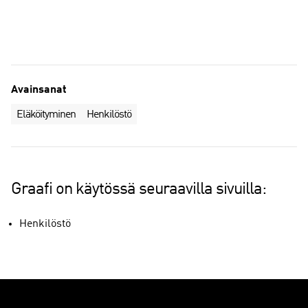
Toteutunut eläköityminen
Arvioitu eläköityminen
Avainsanat
Eläköityminen
Henkilöstö
Graafi on käytössä seuraavilla sivuilla:
Henkilöstö