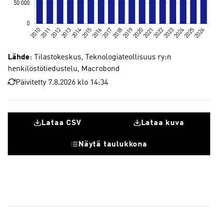
Lähde
: Tilastokeskus, Teknologiateollisuus ry:n
henkilöstötiedustelu, Macrobond
Päivitetty 7.8.2026 klo 14:34
Lataa CSV
Lataa kuva
Näytä taulukkona
Teknologiateollisuuden henkilöstö Suomessa