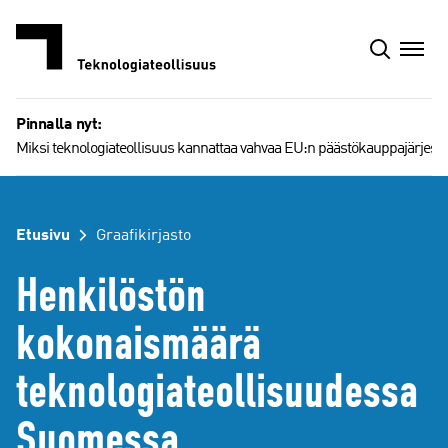
Siirry
sisältöön
Pinnalla nyt:
Miksi teknologiateollisuus kannattaa vahvaa EU:n päästökauppajärjest
Etusivu
Graafikirjasto
Henkilöstön
kokonaismäärä
teknologiateollisuudessa
Suomessa