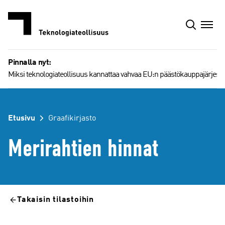
Siirry
sisältöön
Pinnalla nyt:
Miksi teknologiateollisuus kannattaa vahvaa EU:n päästökauppajärjest
Etusivu
Graafikirjasto
Merirahtien hinnat
Takaisin tilastoihin