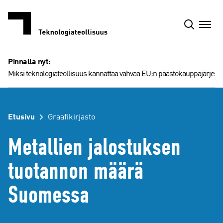
Siirry
sisältöön
Pinnalla nyt:
Miksi teknologiateollisuus kannattaa vahvaa EU:n päästökauppajärjest
Etusivu
Graafikirjasto
Metallien jalostuksen
tuotannon määrä
Suomessa