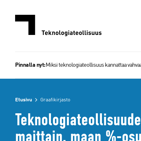
Siirry
sisältöön
Miksi teknologiateollisuus kannattaa vahv
Pinnalla nyt:
Etusivu
Graafikirjasto
Teknologiateollisuude
maittain, maan %-os