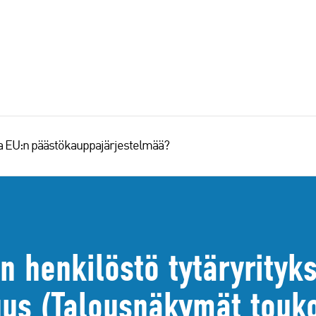
aa EU:n päästökauppajärjestelmää?
n henkilöstö tytäryrityk
uus (Talousnäkymät touk