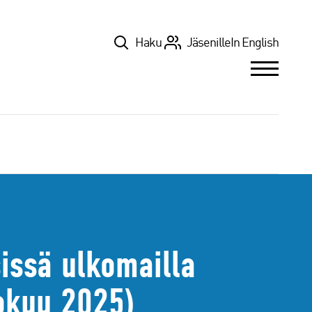
Top
Haku
Jäsenille
In English
sissä ulkomailla
okuu 2025)