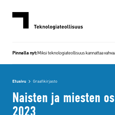
Siirry
sisältöön
Miksi teknologiateollisuus kannattaa vahv
Pinnalla nyt:
Etusivu
Graafikirjasto
Naisten ja miesten os
2023