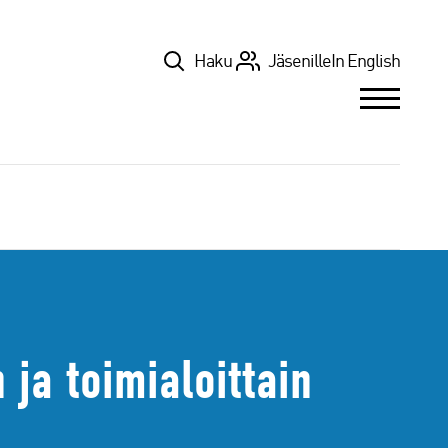
Top
Haku
Jäsenille
In English
ja toimialoittain