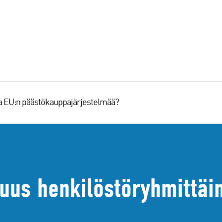
aa EU:n päästökauppajärjestelmää?
uus henkilöstöryhmittäin 