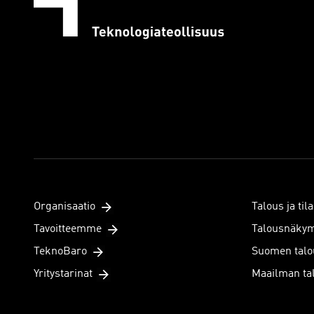
Organisaatio
Talous ja tila
Tavoitteemme
Talousnäky
TeknoBaro
Suomen talo
Yritystarinat
Maailman ta