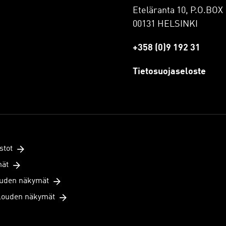
Eteläranta 10, P.O.BOX 
00131 HELSINKI
+358 (0)9 192 31
Tietosuojaseloste
stot
mät
uden näkymät
louden näkymät