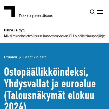
Siirry
sisältöön
Pinnalla nyt:
Miksi teknologiateollisuus kannattaa vahvaa EU:n päästökauppajärjest
Etusivu
Graafikirjasto
Ostopäällikköindeksi,
Yhdysvallat ja euroalue
(Talousnäkymät elokuu
2024)