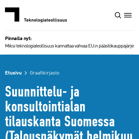
Siirry
sisältöön
Pinnalla nyt:
Miksi teknologiateollisuus kannattaa vahvaa EU:n päästökauppajärjest
Etusivu
Graafikirjasto
Suunnittelu- ja
konsultointialan
tilauskanta Suomessa
(Talousnäkymät helmikuu