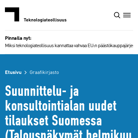
Siirry
sisältöön
Pinnalla nyt:
Miksi teknologiateollisuus kannattaa vahvaa EU:n päästökauppajärjest
Etusivu
Graafikirjasto
Suunnittelu- ja
konsultointialan uudet
tilaukset Suomessa
(Talousnäkymät helmikuu