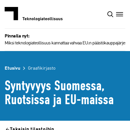
Siirry
sisältöön
Pinnalla nyt:
Miksi teknologiateollisuus kannattaa vahvaa EU:n päästökauppajärjest
Etusivu
Graafikirjasto
Syntyvyys Suomessa,
Ruotsissa ja EU-maissa
Takaisin tilastoihin