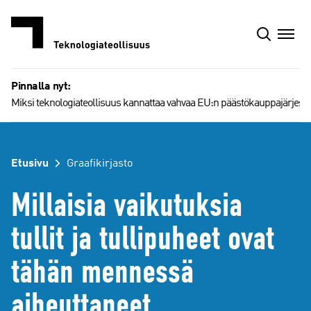
Siirry
sisältöön
Pinnalla nyt:
Miksi teknologiateollisuus kannattaa vahvaa EU:n päästökauppajärjest
Etusivu
Graafikirjasto
Millaisia vaikutuksia
tullit ja tullipuheet ovat
tähän mennessä
aiheuttaneet