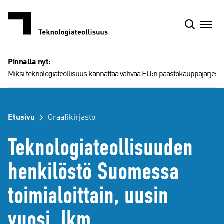
Siirry
sisältöön
Pinnalla nyt:
Miksi teknologiateollisuus kannattaa vahvaa EU:n päästökauppajärjest
Etusivu
Graafikirjasto
Teknologiateollisuuden
henkilöstö Suomessa
toimialoittain, uusin
vuosi, lkm