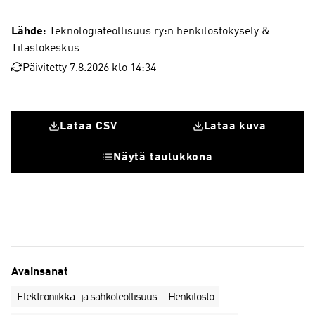
Lähde
: Teknologiateollisuus ry:n henkilöstökysely &
Tilastokeskus
Päivitetty 7.8.2026 klo 14:34
Lataa CSV
Lataa kuva
Näytä taulukkona
Sähkö- ja elektroniikkateollisuus
Avainsanat
Elektroniikka- ja sähköteollisuus
Henkilöstö