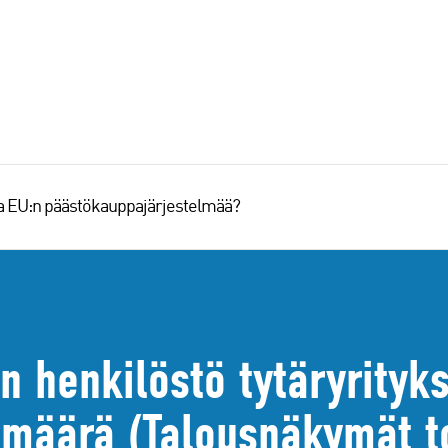
aa EU:n päästökauppajärjestelmää?
n henkilöstö tytäryrityk
n määrä (Talousnäkymät 