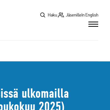
Top
Haku
Jäsenille
In English
sissä ulkomailla
toukokuu 2025)