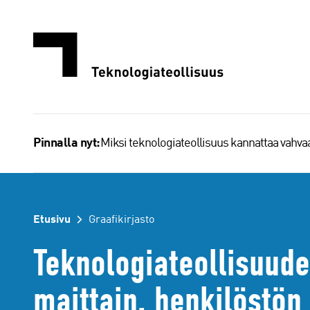
Siirry
sisältöön
Miksi teknologiateollisuus kannattaa vahv
Pinnalla nyt:
Etusivu
Graafikirjasto
Teknologiateollisuude
maittain, henkilöstö